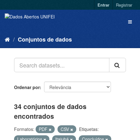
Entrar
Registrar
Conjuntos de dados
Ordenar por
34 conjuntos de dados
encontrados
Formatos:
PDF
CSV
Etiquetas:
Laboratórios
Itajubá
Concluídos