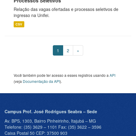
Processos Seletivos
Relação das vagas ofertadas e processos seletivos de
ingresso na Unifei.
CSV
1
2
»
Você também pode ter acesso a esses registros usando a
API
(veja
Documentação da API
).
Campus Prof. José Rodrigues Seabra – Sede
Av. BPS, 1303, Bairro Pinheirinho, Itajubá – MG
Telefone: (35) 3629 – 1101 Fax: (35) 3622 – 3596
Caixa Postal 50 CEP: 37500 903