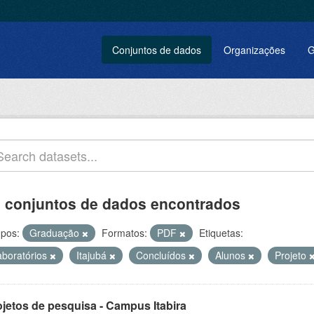
Conjuntos de dados
Organizações
G
 conjuntos de dados encontrados
pos:
Graduação
Formatos:
PDF
Etiquetas:
aboratórios
Itajubá
Concluídos
Alunos
Projeto
ojetos de pesquisa - Campus Itabira