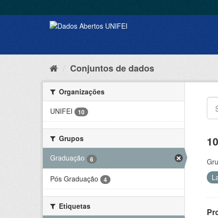
Conjuntos de dados
Organizações
UNIFEI
10
Grupos
10
Graduação
6
Gru
L
Pós Graduação
4
Etiquetas
Pr