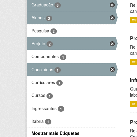
Graduação
Rel
6
cam
Alunos
2
CS
Pesquisa
2
Pr
Projeto
2
Rel
cam
Componentes
1
CS
Concluídos
1
Inf
Curriculares
1
Qua
lab
Cursos
1
CS
Ingressantes
1
Itabira
Pr
1
Rel
Mostrar mais Etiquetas
Cap