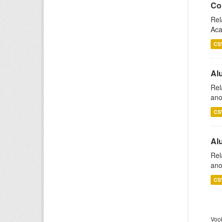
Co
Rel
Aca
CS
Al
Rel
ano
CS
Al
Rel
ano
CS
Voc