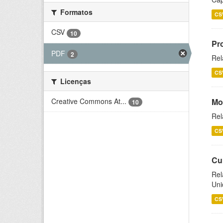
Formatos
CS
CSV
10
Pr
PDF
2
Rel
CS
Licenças
Creative Commons At...
Mo
10
Rel
CS
Cu
Rel
Uni
CS