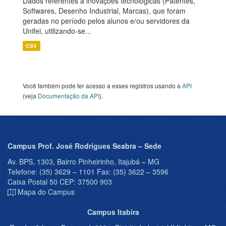
Dados referentes a inovações tecnológicas (Patentes,
Softwares, Desenho Industrial, Marcas), que foram
geradas no período pelos alunos e/ou servidores da
Unifei, utilizando-se...
CSV
Você também pode ter acesso a esses registros usando a
API
(veja
Documentação da API
).
Campus Prof. José Rodrigues Seabra – Sede
Av. BPS, 1303, Bairro Pinheirinho, Itajubá – MG
Telefone: (35) 3629 – 1101 Fax: (35) 3622 – 3596
Caixa Postal 50 CEP: 37500 903
Mapa do Campus
Campus Itabira