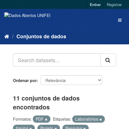
Entrar
Registrar
Conjuntos de dados
Ordenar por
11 conjuntos de dados
encontrados
Formatos:
PDF
Etiquetas:
Laboratórios
Itajubá
Projeto
Pesquisa