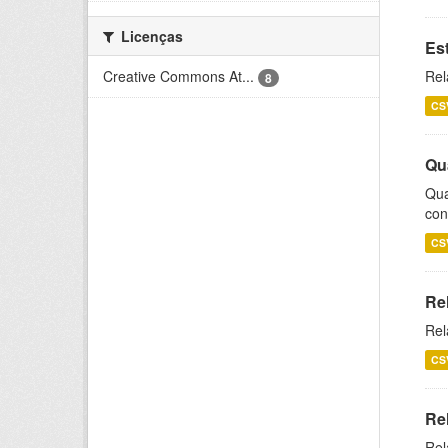
Licenças
Es
Creative Commons At...
Rel
8
CS
Qu
Qua
con
CS
Re
Rel
CS
Re
Rel