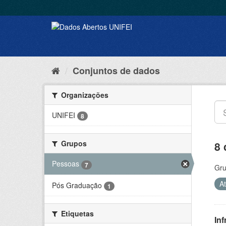
Conjuntos de dados
Organizações
UNIFEI
8
Grupos
8 
Pessoas
7
Gru
A
Pós Graduação
1
Etiquetas
Inf