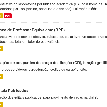
ntitativo de laboratórios por unidade acadêmica (UA) com nome da U
oratórios por tipo (ensino, pesquisa e extensão), utilização média...
V
PDF
nco de Professor Equivalente (BPE)
ntitativo de docentes efetivos, substitutos, titular-livre, visitantes e vi
docentes, total em fator de equivalência,...
V
ação de ocupantes de cargo de direção (CD), função gratifi
e dos servidores, cargo/função, código do cargo/função.
V
itais Publicados
ação dos editais publicados, para provimento de vagas na Unifei.
V