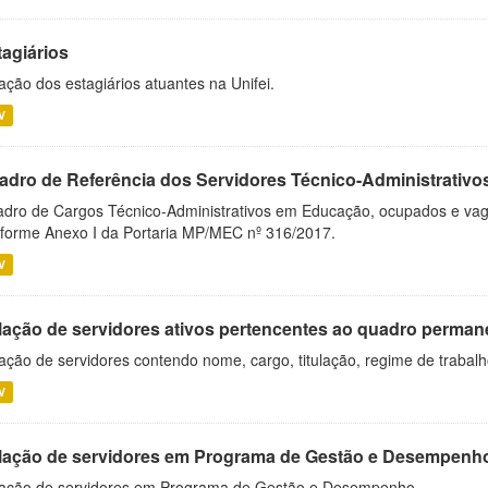
tagiários
ação dos estagiários atuantes na Unifei.
V
adro de Referência dos Servidores Técnico-Administrati
dro de Cargos Técnico-Administrativos em Educação, ocupados e vagos 
forme Anexo I da Portaria MP/MEC nº 316/2017.
V
lação de servidores ativos pertencentes ao quadro permane
ação de servidores contendo nome, cargo, titulação, regime de trabal
V
lação de servidores em Programa de Gestão e Desempenh
ação de servidores em Programa de Gestão e Desempenho