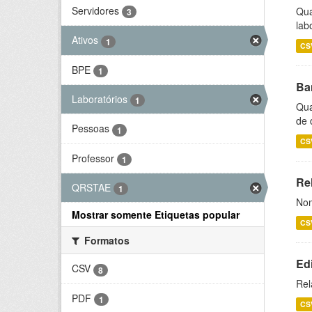
Servidores
Qua
3
lab
Ativos
1
CS
BPE
1
Ba
Laboratórios
1
Qua
de 
Pessoas
1
CS
Professor
1
Rel
QRSTAE
1
Nom
Mostrar somente Etiquetas popular
CS
Formatos
Ed
CSV
8
Rel
PDF
1
CS