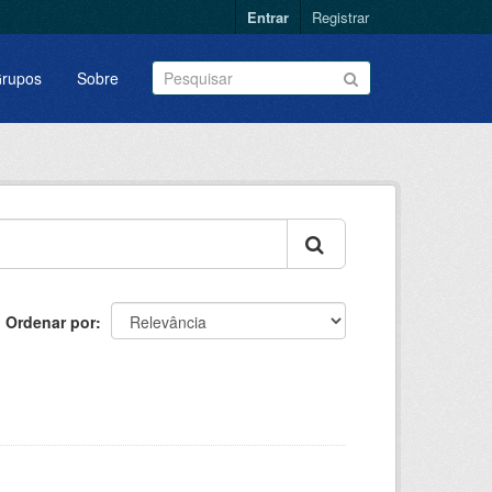
Entrar
Registrar
rupos
Sobre
Ordenar por