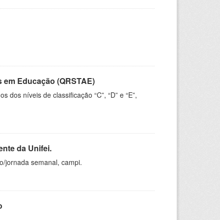
vos em Educação (QRSTAE)
dos níveis de classificação “C”, “D” e “E”,
nte da Unifei.
ho/jornada semanal, campi.
o