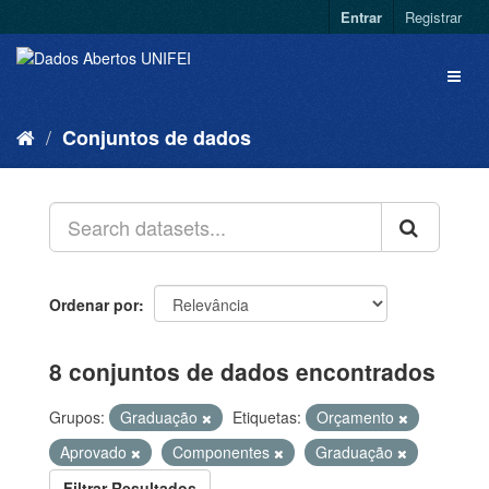
Entrar
Registrar
Conjuntos de dados
Ordenar por
8 conjuntos de dados encontrados
Grupos:
Graduação
Etiquetas:
Orçamento
Aprovado
Componentes
Graduação
Filtrar Resultados