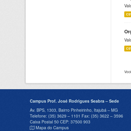
Val
CS
Or
Val
CS
Voc
Campus Prof. José Rodrigues Seabra – Sede
Av. BPS, 1303, Bairro Pinheirinho, Itajubá – MG
Telefone: (35) 3629 – 1101 Fax: (35) 3622 – 3596
Caixa Postal 50 CEP: 37500 903
Mapa do Campus