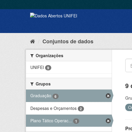
Conjuntos de dados
Organizações
UNIFEI
9
Grupos
9 
Graduação
6
Gru
O
Despesas e Orçamentos
2
Plano Tático Operac...
1
Pr