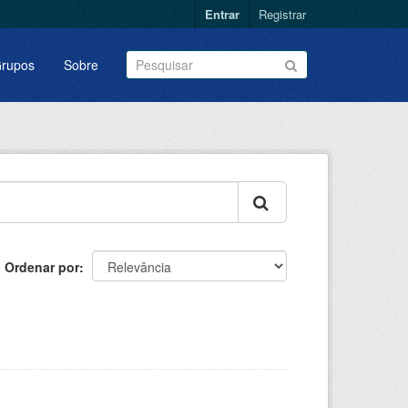
Entrar
Registrar
rupos
Sobre
Ordenar por