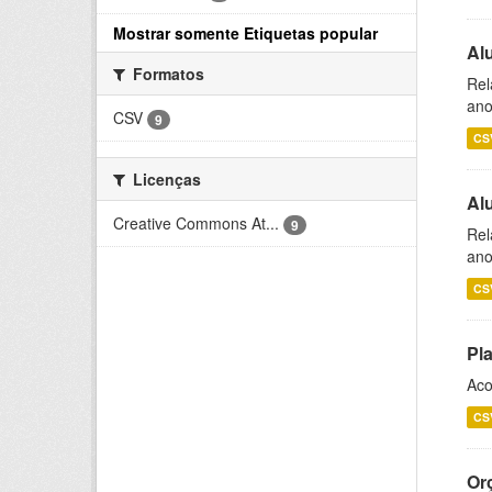
Mostrar somente Etiquetas popular
Al
Formatos
Rel
ano
CSV
9
CS
Licenças
Al
Creative Commons At...
9
Rel
ano
CS
Pl
Aco
CS
Or