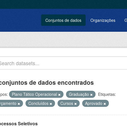
Conjuntos de dados
Organizações
G
conjuntos de dados encontrados
pos:
Plano Tático Operacional
Graduação
Etiquetas:
rçamento
Concluídos
Cursos
Aprovado
ocessos Seletivos