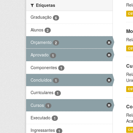
Rel
Etiquetas
CS
Graduação
6
Alunos
2
Mo
Rel
Orçamento
2
CS
Aprovado
1
Cu
Componentes
1
Rel
Concluídos
Uni
1
CS
Curriculares
1
Cursos
1
Co
Rel
Executado
1
Aca
Ingressantes
CS
1