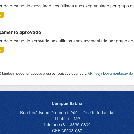
or do orçamento executado nos últimos anos segmentado por grupo d
V
çamento aprovado
or do orçamento aprovado nos últimos anos segmentado por grupo de
V
ê também pode ter acesso a esses registros usando a
API
(veja
Documentação da 
Campus Itabira
Rua Irmã Ivone Drumond, 200 – Distrito Industrial
II,Itabira – MG
Telefone (31) 3839-0800
CEP 35903-087