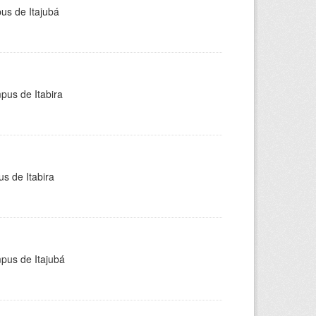
pus de Itajubá
pus de Itabira
s de Itabira
mpus de Itajubá