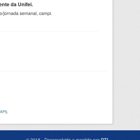
nte da Unifei.
ho/jornada semanal, campi.
API
).
© 2018 - Desenvolvido e mantido por
DTI