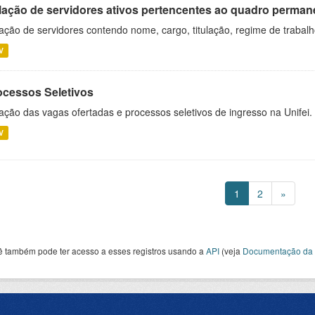
lação de servidores ativos pertencentes ao quadro permane
ação de servidores contendo nome, cargo, titulação, regime de trabal
V
ocessos Seletivos
ação das vagas ofertadas e processos seletivos de ingresso na Unifei.
V
1
2
»
ê também pode ter acesso a esses registros usando a
API
(veja
Documentação da 