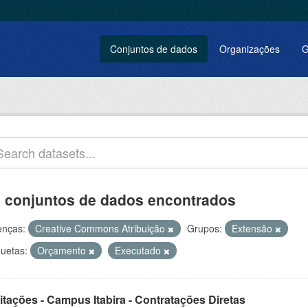
Conjuntos de dados
Organizações
G
 conjuntos de dados encontrados
enças:
Creative Commons Atribuição
Grupos:
Extensão
quetas:
Orçamento
Executado
itações - Campus Itabira - Contratações Diretas