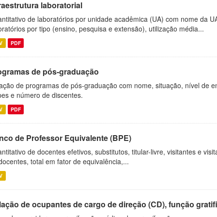
raestrutura laboratorial
ntitativo de laboratórios por unidade acadêmica (UA) com nome da U
oratórios por tipo (ensino, pesquisa e extensão), utilização média...
V
PDF
ogramas de pós-graduação
ação de programas de pós-graduação com nome, situação, nível de ens
es e número de discentes.
V
PDF
nco de Professor Equivalente (BPE)
ntitativo de docentes efetivos, substitutos, titular-livre, visitantes e vi
docentes, total em fator de equivalência,...
V
ação de ocupantes de cargo de direção (CD), função gratifi