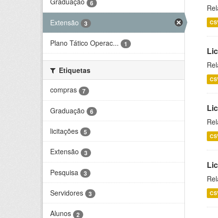
Graduação
6
Rel
Extensão
CS
3
Plano Tático Operac...
1
Lic
Rel
Etiquetas
CS
compras
7
Lic
Graduação
6
Rel
licitações
5
CS
Extensão
3
Li
Pesquisa
3
Rel
Servidores
CS
3
Alunos
2