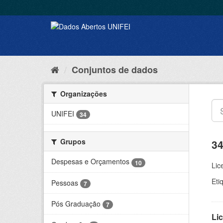
Conjuntos de dados
Organizações
UNIFEI
34
Grupos
34
Despesas e Orçamentos
10
Lic
Eti
Pessoas
7
Pós Graduação
7
Lic