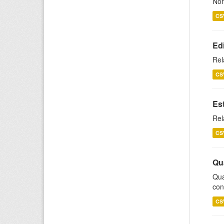
Nom
CS
Ed
Rel
CS
Es
Rel
CS
Qu
Qua
con
CS