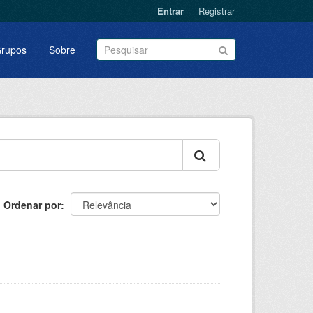
Entrar
Registrar
rupos
Sobre
Ordenar por