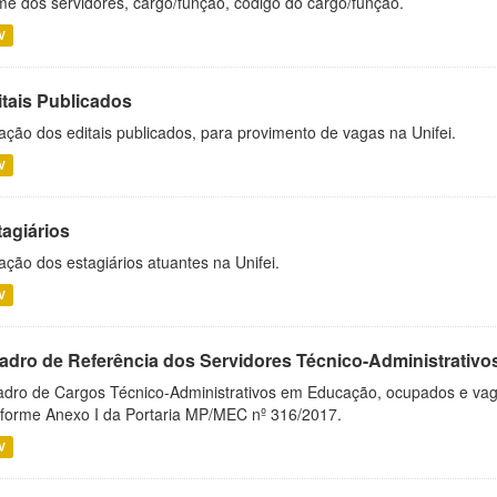
e dos servidores, cargo/função, código do cargo/função.
V
itais Publicados
ação dos editais publicados, para provimento de vagas na Unifei.
V
tagiários
ação dos estagiários atuantes na Unifei.
V
adro de Referência dos Servidores Técnico-Administrati
dro de Cargos Técnico-Administrativos em Educação, ocupados e vagos 
forme Anexo I da Portaria MP/MEC nº 316/2017.
V