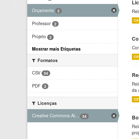
Li
Orçamento
2
Rel
CS
Professor
2
Projeto
2
Co
Con
Mostrar mais Etiquetas
CS
Formatos
CSV
34
Re
Rel
PDF
2
da 
CS
Licenças
Creative Commons At...
34
Bol
Rel
pro