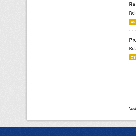
Re
Rel
CS
Pr
Rel
CS
Voc