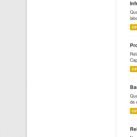
Inf
Qua
lab
CS
Pr
Rel
Cap
CS
Ba
Qua
de 
CS
Rel