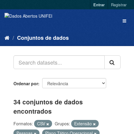
Entrar
Registrar
Conjuntos de dados
Ordenar por
34 conjuntos de dados
encontrados
Formatos:
CSV
Grupos:
Extensão
Pessoas
Plano Tático Operacional