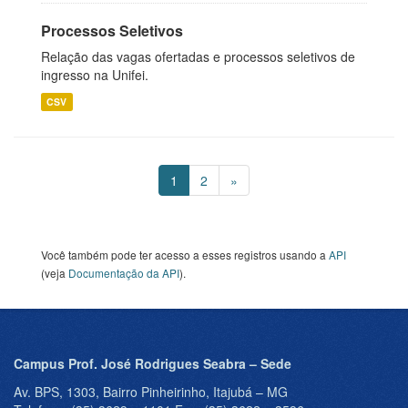
Processos Seletivos
Relação das vagas ofertadas e processos seletivos de
ingresso na Unifei.
CSV
1
2
»
Você também pode ter acesso a esses registros usando a
API
(veja
Documentação da API
).
Campus Prof. José Rodrigues Seabra – Sede
Av. BPS, 1303, Bairro Pinheirinho, Itajubá – MG