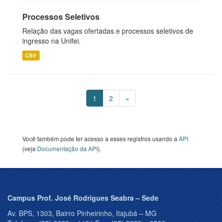
Processos Seletivos
Relação das vagas ofertadas e processos seletivos de
ingresso na Unifei.
CSV
1
2
»
Você também pode ter acesso a esses registros usando a
API
(veja
Documentação da API
).
Campus Prof. José Rodrigues Seabra – Sede
Av. BPS, 1303, Bairro Pinheirinho, Itajubá – MG