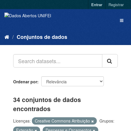
Entrar
Registrar
Conjuntos de dados
Ordenar por
34 conjuntos de dados
encontrados
Licenças:
Creative Commons Atribuição
Grupos:
Extensão
Despesas e Orçamentos