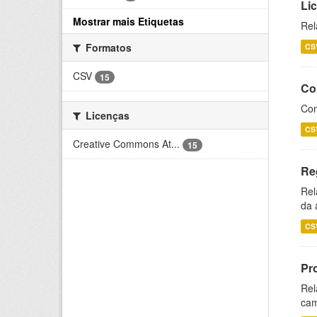
Li
Mostrar mais Etiquetas
Rel
Formatos
CS
CSV
15
Co
Con
Licenças
CS
Creative Commons At...
15
Re
Rel
da 
CS
Pr
Rel
cam