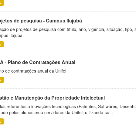
V
ojetos de pesquisa - Campus Itajubá
ação de projetos de pesquisa com título, ano, vigência, situação, tipo
pus Itajubá.
V
A - Plano de Contratações Anual
no de contratações anual da Unifei
V
stão e Manutenção da Propriedade Intelectual
os referentes a inovações tecnológicas (Patentes, Softwares, Desenho
íodo pelos alunos e/ou servidores da Unifei, utilizando-se...
V