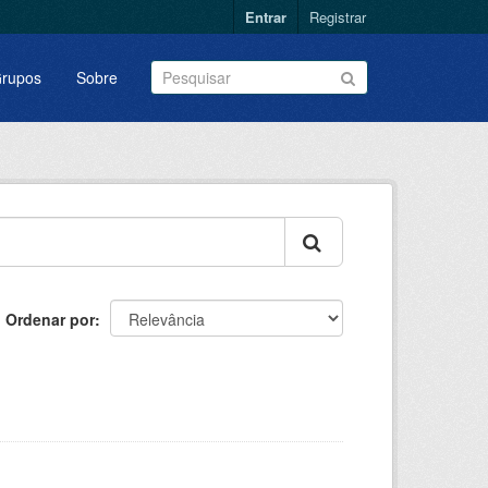
Entrar
Registrar
rupos
Sobre
Ordenar por