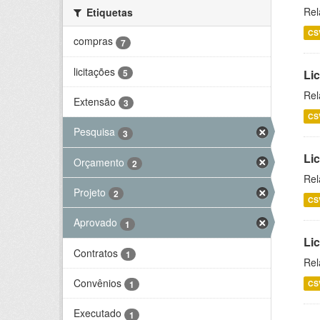
Rel
Etiquetas
CS
compras
7
licitações
5
Lic
Rel
Extensão
3
CS
Pesquisa
3
Lic
Orçamento
2
Rel
Projeto
2
CS
Aprovado
1
Li
Contratos
1
Rel
Convênios
CS
1
Executado
1