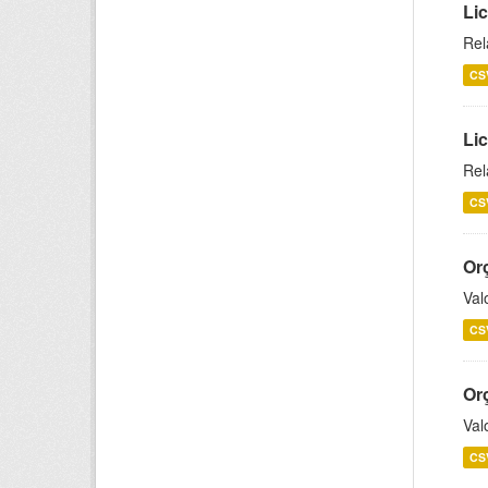
Lic
Rel
CS
Lic
Rel
CS
Or
Val
CS
Or
Val
CS