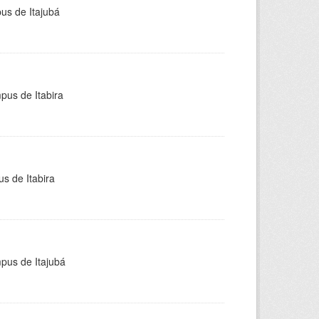
pus de Itajubá
pus de Itabira
s de Itabira
mpus de Itajubá