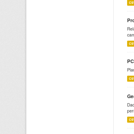
CS
Pr
Rel
cam
CS
PC
Pla
CS
Ge
Dad
per
CS