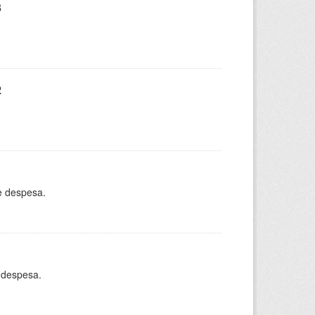
3
2
e despesa.
 despesa.