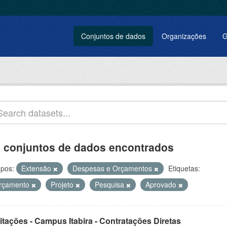
Conjuntos de dados
Organizações
G
 conjuntos de dados encontrados
pos:
Extensão
Despesas e Orçamentos
Etiquetas:
rçamento
Projeto
Pesquisa
Aprovado
itações - Campus Itabira - Contratações Diretas