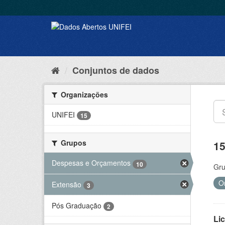
Conjuntos de dados
Organizações
UNIFEI
15
Grupos
15
Despesas e Orçamentos
10
Gru
O
Extensão
3
Pós Graduação
2
Lic