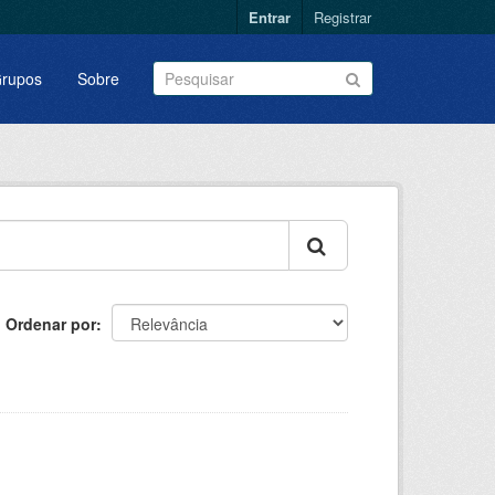
Entrar
Registrar
rupos
Sobre
Ordenar por