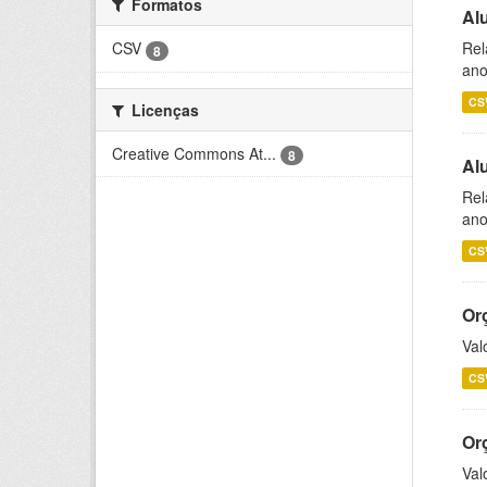
Formatos
Al
Rel
CSV
8
ano
CS
Licenças
Creative Commons At...
8
Al
Rel
ano
CS
Or
Val
CS
Or
Val