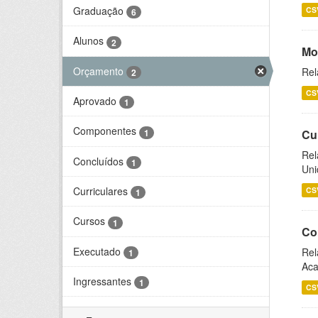
Graduação
CS
6
Alunos
2
Mo
Orçamento
Rel
2
CS
Aprovado
1
Componentes
1
Cu
Rel
Concluídos
1
Uni
Curriculares
CS
1
Cursos
1
Co
Executado
Rel
1
Aca
Ingressantes
1
CS