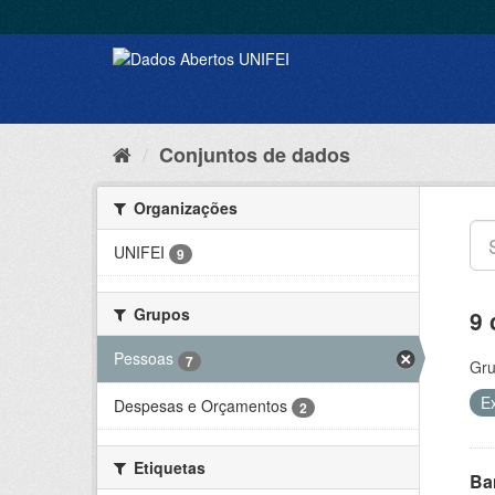
Conjuntos de dados
Organizações
UNIFEI
9
Grupos
9 
Pessoas
7
Gru
E
Despesas e Orçamentos
2
Etiquetas
Ba