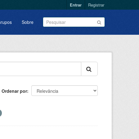
Entrar
Registrar
rupos
Sobre
Ordenar por