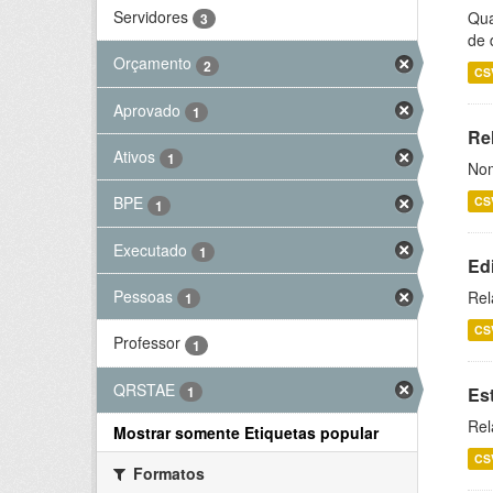
Servidores
Qua
3
de 
Orçamento
2
CS
Aprovado
1
Rel
Ativos
1
Nom
BPE
CS
1
Executado
1
Ed
Pessoas
Rel
1
CS
Professor
1
QRSTAE
1
Es
Rel
Mostrar somente Etiquetas popular
CS
Formatos