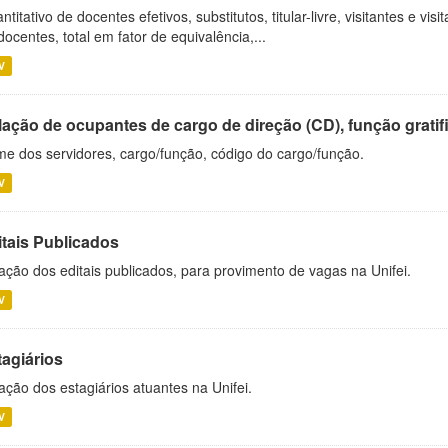
ntitativo de docentes efetivos, substitutos, titular-livre, visitantes e vi
docentes, total em fator de equivalência,...
V
ação de ocupantes de cargo de direção (CD), função gratifi
e dos servidores, cargo/função, código do cargo/função.
V
itais Publicados
ação dos editais publicados, para provimento de vagas na Unifei.
V
tagiários
ação dos estagiários atuantes na Unifei.
V