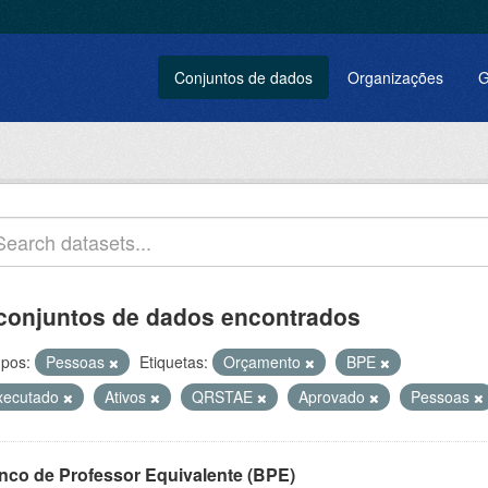
Conjuntos de dados
Organizações
G
conjuntos de dados encontrados
pos:
Pessoas
Etiquetas:
Orçamento
BPE
xecutado
Ativos
QRSTAE
Aprovado
Pessoas
nco de Professor Equivalente (BPE)