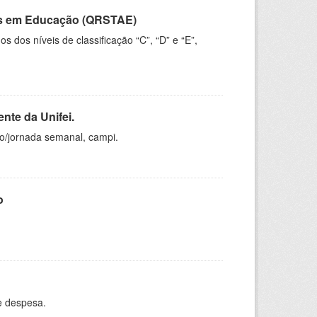
vos em Educação (QRSTAE)
dos níveis de classificação “C”, “D” e “E”,
nte da Unifei.
ho/jornada semanal, campi.
o
e despesa.