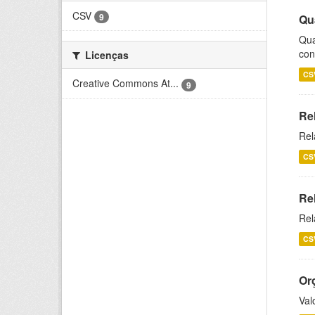
CSV
9
Qu
Qua
con
Licenças
CS
Creative Commons At...
9
Re
Rel
CS
Re
Rel
CS
Or
Val