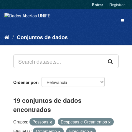
Entrar
Registrar
Conjuntos de dados
Ordenar por
19 conjuntos de dados
encontrados
Grupos:
Pessoas
Despesas e Orçamentos
Etiquetas:
Orçamento
Executado