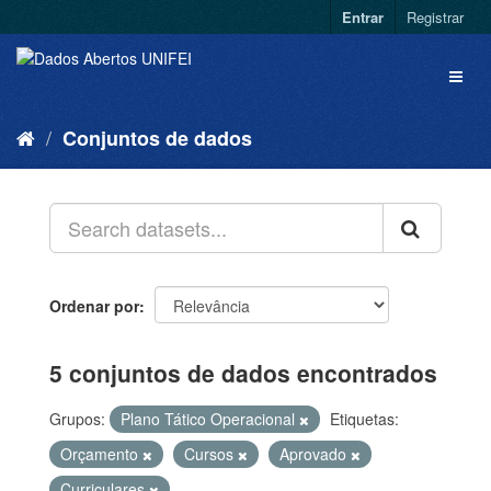
Entrar
Registrar
Conjuntos de dados
Ordenar por
5 conjuntos de dados encontrados
Grupos:
Plano Tático Operacional
Etiquetas:
Orçamento
Cursos
Aprovado
Curriculares