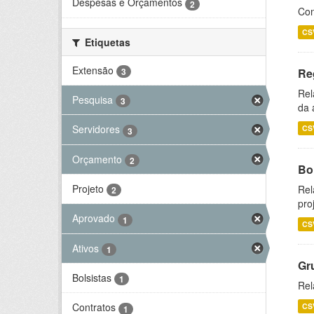
Despesas e Orçamentos
2
Con
CS
Etiquetas
Extensão
3
Re
Rel
Pesquisa
3
da 
Servidores
CS
3
Orçamento
2
Bol
Projeto
Rel
2
pro
Aprovado
1
CS
Ativos
1
Gr
Bolsistas
1
Rel
Contratos
CS
1