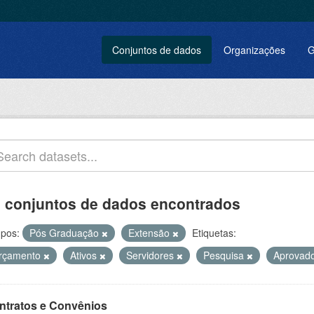
Conjuntos de dados
Organizações
G
 conjuntos de dados encontrados
pos:
Pós Graduação
Extensão
Etiquetas:
rçamento
Ativos
Servidores
Pesquisa
Aprovad
ntratos e Convênios