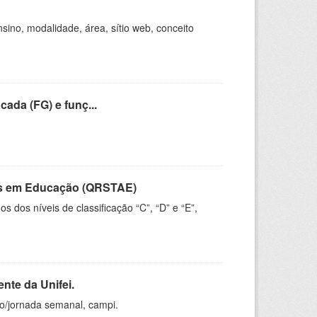
ino, modalidade, área, sítio web, conceito
cada (FG) e funç...
vos em Educação (QRSTAE)
dos níveis de classificação “C”, “D” e “E”,
nte da Unifei.
ho/jornada semanal, campi.