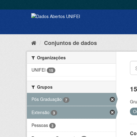
Conjuntos de dados
Organizações
UNIFEI
15
Grupos
15
Pós Graduação
7
Gru
O
Extensão
3
Pessoas
3
Co