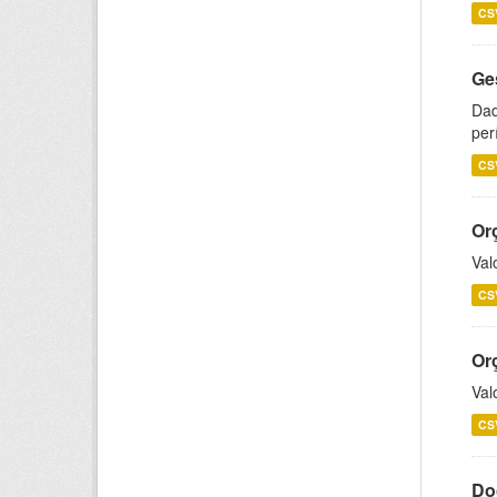
CS
Ge
Dad
per
CS
Or
Val
CS
Or
Val
CS
Do