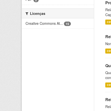
Pr
Rel
Licenças
Cap
CS
Creative Commons At...
15
Rel
Nom
CS
Qu
Qua
con
CS
Re
Rel