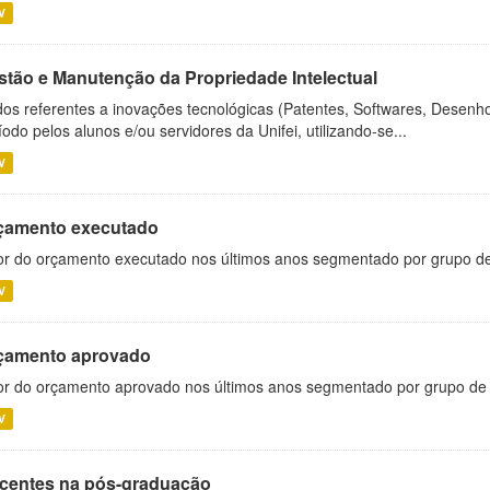
V
stão e Manutenção da Propriedade Intelectual
os referentes a inovações tecnológicas (Patentes, Softwares, Desenho
íodo pelos alunos e/ou servidores da Unifei, utilizando-se...
V
çamento executado
or do orçamento executado nos últimos anos segmentado por grupo d
V
çamento aprovado
or do orçamento aprovado nos últimos anos segmentado por grupo de
V
centes na pós-graduação