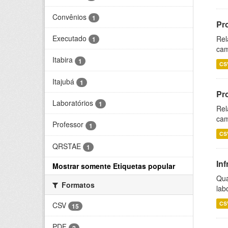
Convênios
1
Pr
Executado
Rel
1
cam
Itabira
1
CS
Itajubá
1
Pr
Laboratórios
1
Rel
cam
Professor
1
CS
QRSTAE
1
Inf
Mostrar somente Etiquetas popular
Qua
Formatos
lab
CS
CSV
15
PDF
2