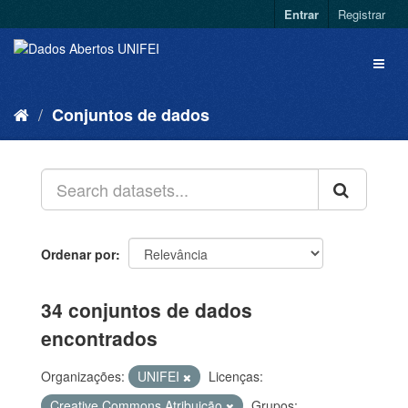
Entrar
Registrar
Conjuntos de dados
Ordenar por
34 conjuntos de dados
encontrados
Organizações:
UNIFEI
Licenças:
Creative Commons Atribuição
Grupos: