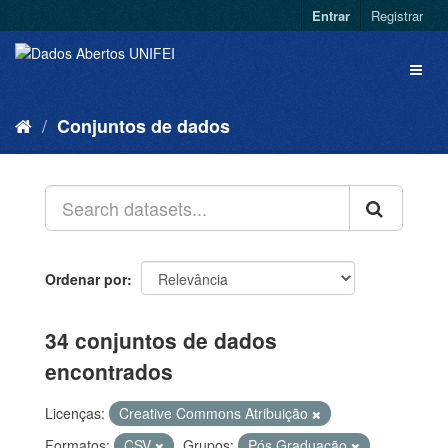
Entrar
Registrar
Conjuntos de dados
Ordenar por
34 conjuntos de dados
encontrados
Licenças:
Creative Commons Atribuição
Formatos:
CSV
Grupos:
Pós Graduação