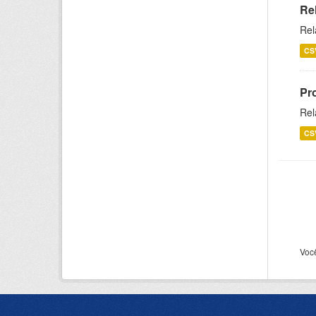
Re
Rel
CS
Pr
Rel
CS
Voc