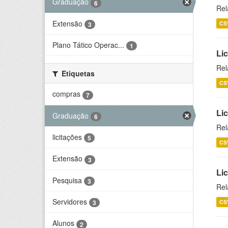
Graduação
6
Rel
Extensão
CS
3
Plano Tático Operac...
1
Lic
Rel
Etiquetas
CS
compras
7
Lic
Graduação
6
Rel
licitações
5
CS
Extensão
3
Li
Pesquisa
3
Rel
Servidores
CS
3
Alunos
2