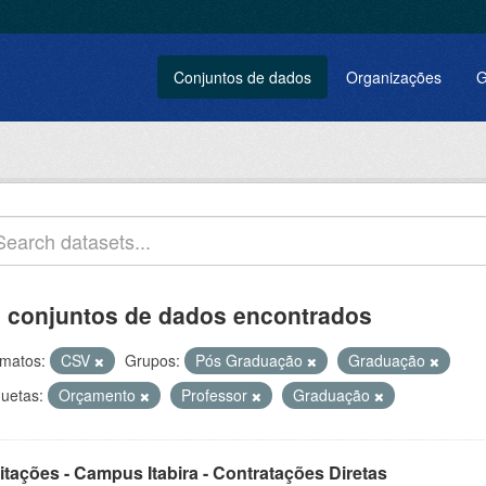
Conjuntos de dados
Organizações
G
 conjuntos de dados encontrados
matos:
CSV
Grupos:
Pós Graduação
Graduação
quetas:
Orçamento
Professor
Graduação
itações - Campus Itabira - Contratações Diretas