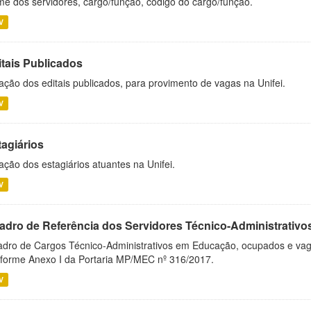
e dos servidores, cargo/função, código do cargo/função.
V
itais Publicados
ação dos editais publicados, para provimento de vagas na Unifei.
V
tagiários
ação dos estagiários atuantes na Unifei.
V
adro de Referência dos Servidores Técnico-Administrati
dro de Cargos Técnico-Administrativos em Educação, ocupados e vagos 
forme Anexo I da Portaria MP/MEC nº 316/2017.
V