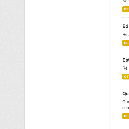
Nom
CS
Ed
Rel
CS
Es
Rel
CS
Qu
Qua
con
CS