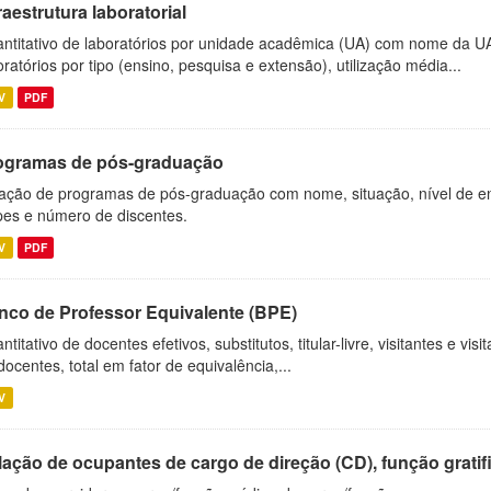
raestrutura laboratorial
ntitativo de laboratórios por unidade acadêmica (UA) com nome da U
oratórios por tipo (ensino, pesquisa e extensão), utilização média...
V
PDF
ogramas de pós-graduação
ação de programas de pós-graduação com nome, situação, nível de ens
es e número de discentes.
V
PDF
nco de Professor Equivalente (BPE)
ntitativo de docentes efetivos, substitutos, titular-livre, visitantes e vi
docentes, total em fator de equivalência,...
V
ação de ocupantes de cargo de direção (CD), função gratifi