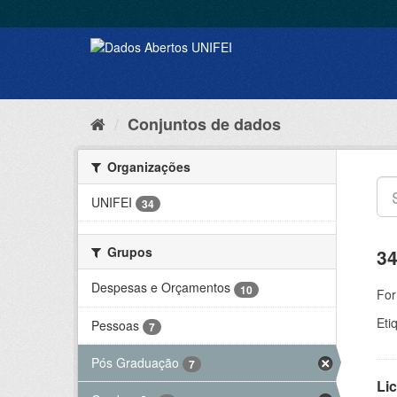
Conjuntos de dados
Organizações
UNIFEI
34
Grupos
34
Despesas e Orçamentos
10
For
Eti
Pessoas
7
Pós Graduação
7
Lic