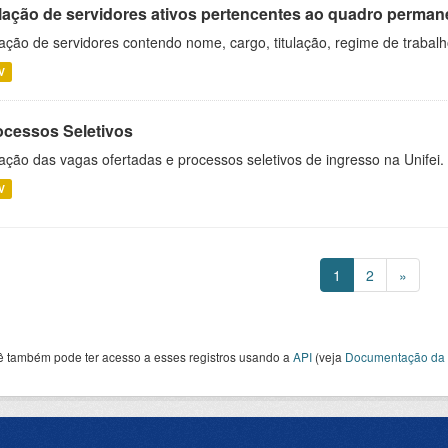
lação de servidores ativos pertencentes ao quadro permane
ação de servidores contendo nome, cargo, titulação, regime de trabal
V
ocessos Seletivos
ação das vagas ofertadas e processos seletivos de ingresso na Unifei.
V
1
2
»
ê também pode ter acesso a esses registros usando a
API
(veja
Documentação da 