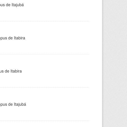
pus de Itajubá
pus de Itabira
s de Itabira
mpus de Itajubá