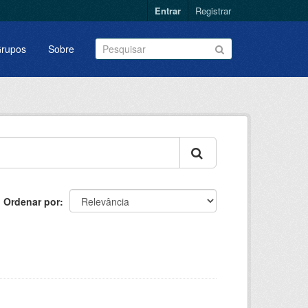
Entrar
Registrar
rupos
Sobre
Ordenar por