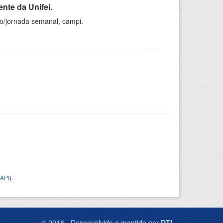
nte da Unifei.
ho/jornada semanal, campi.
API
).
© 2018 - Desenvolvido e mantido por
DTI