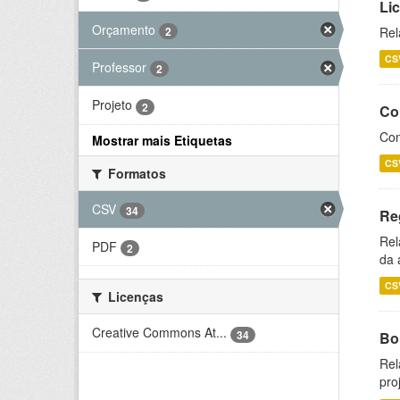
Li
Orçamento
2
Rel
CS
Professor
2
Projeto
2
Co
Con
Mostrar mais Etiquetas
CS
Formatos
CSV
34
Re
Rel
PDF
2
da 
CS
Licenças
Creative Commons At...
34
Bol
Rel
pro