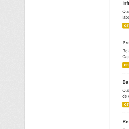
Inf
Qua
lab
CS
Pr
Rel
Cap
CS
Ba
Qua
de 
CS
Rel