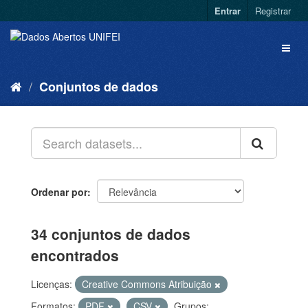
Entrar
Registrar
Conjuntos de dados
Ordenar por
34 conjuntos de dados
encontrados
Licenças:
Creative Commons Atribuição
Formatos:
PDF
CSV
Grupos: