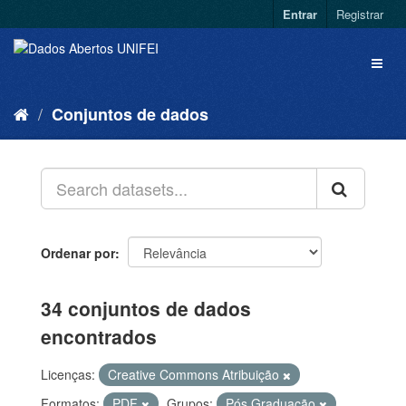
Entrar
Registrar
Conjuntos de dados
Ordenar por
34 conjuntos de dados
encontrados
Licenças:
Creative Commons Atribuição
Formatos:
PDF
Grupos:
Pós Graduação