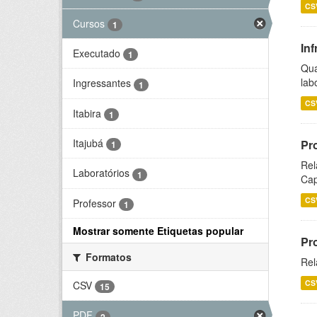
CS
Cursos
1
Inf
Executado
1
Qua
lab
Ingressantes
1
CS
Itabira
1
Itajubá
Pr
1
Rel
Laboratórios
1
Cap
CS
Professor
1
Mostrar somente Etiquetas popular
Pr
Formatos
Rel
CS
CSV
15
PDF
2