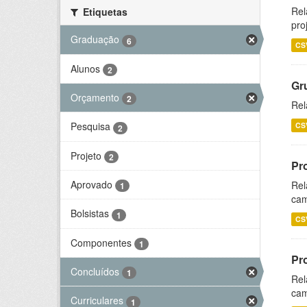
Rel
Etiquetas
pro
Graduação
6
CS
Alunos
2
Gr
Orçamento
2
Rel
Pesquisa
CS
2
Projeto
2
Pr
Aprovado
Rel
1
cam
Bolsistas
1
CS
Componentes
1
Pr
Concluídos
1
Rel
cam
Curriculares
1