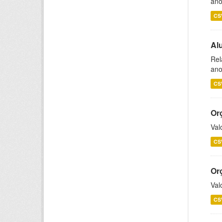
ano
CS
Al
Rel
ano
CS
Or
Val
CS
Or
Val
CS