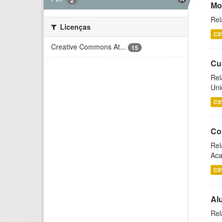
Mo
Rel
Licenças
CS
Creative Commons At...
15
Cu
Rel
Uni
CS
Co
Rel
Aca
CS
Al
Rel