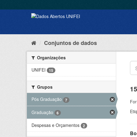
Conjuntos de dados
Organizações
UNIFEI
15
Grupos
15
Pós Graduação
7
For
Eti
Graduação
6
Despesas e Orçamentos
2
Bol