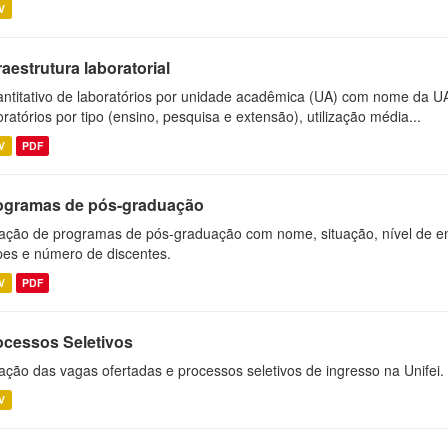
V
raestrutura laboratorial
ntitativo de laboratórios por unidade acadêmica (UA) com nome da U
oratórios por tipo (ensino, pesquisa e extensão), utilização média...
V
PDF
ogramas de pós-graduação
ação de programas de pós-graduação com nome, situação, nível de ens
es e número de discentes.
V
PDF
ocessos Seletivos
ação das vagas ofertadas e processos seletivos de ingresso na Unifei.
V