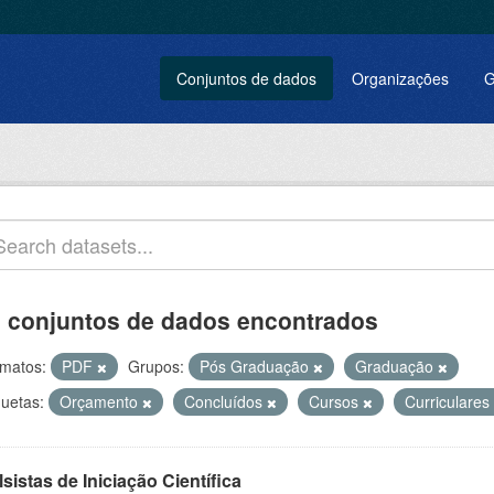
Conjuntos de dados
Organizações
G
 conjuntos de dados encontrados
matos:
PDF
Grupos:
Pós Graduação
Graduação
quetas:
Orçamento
Concluídos
Cursos
Curriculares
sistas de Iniciação Científica