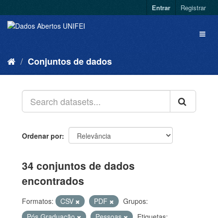
Entrar
Registrar
Conjuntos de dados
Ordenar por
34 conjuntos de dados
encontrados
Formatos:
CSV
PDF
Grupos:
Pós Graduação
Pessoas
Etiquetas: