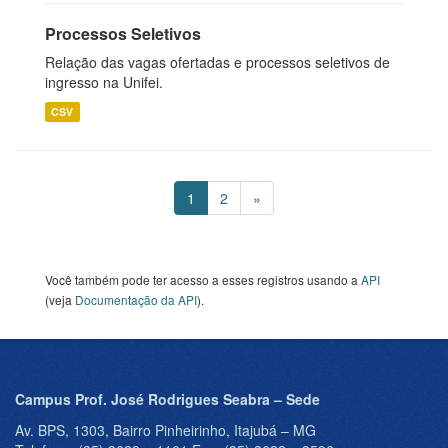
Processos Seletivos
Relação das vagas ofertadas e processos seletivos de
ingresso na Unifei.
CSV
1
2
»
Você também pode ter acesso a esses registros usando a
API
(veja
Documentação da API
).
Campus Prof. José Rodrigues Seabra – Sede
Av. BPS, 1303, Bairro Pinheirinho, Itajubá – MG