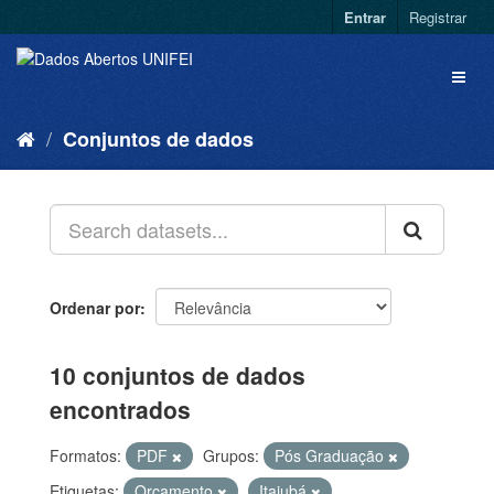
Entrar
Registrar
Conjuntos de dados
Ordenar por
10 conjuntos de dados
encontrados
Formatos:
PDF
Grupos:
Pós Graduação
Etiquetas:
Orçamento
Itajubá