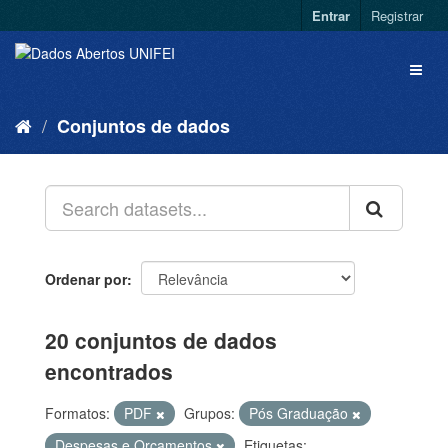
Entrar
Registrar
Conjuntos de dados
Ordenar por
20 conjuntos de dados
encontrados
Formatos:
PDF
Grupos:
Pós Graduação
Despesas e Orçamentos
Etiquetas: