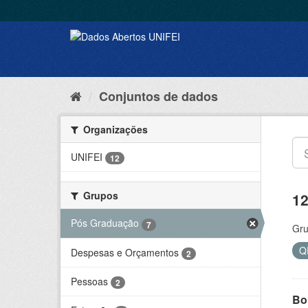
Conjuntos de dados
Organizações
UNIFEI
12
Grupos
12
Pós Graduação
7
Gru
Q
Despesas e Orçamentos
2
Pessoas
2
Bol