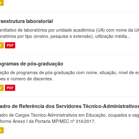
V
raestrutura laboratorial
ntitativo de laboratórios por unidade acadêmica (UA) com nome da U
oratórios por tipo (ensino, pesquisa e extensão), utilização média...
V
PDF
ogramas de pós-graduação
ação de programas de pós-graduação com nome, situação, nível de ens
es e número de discentes.
V
PDF
adro de Referência dos Servidores Técnico-Administrati
dro de Cargos Técnico-Administrativos em Educação, ocupados e vagos 
forme Anexo I da Portaria MP/MEC nº 316/2017.
V