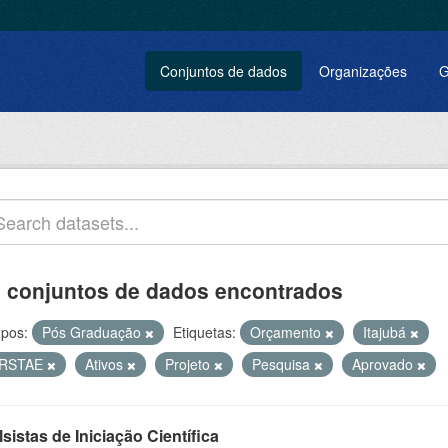
Conjuntos de dados
Organizações
G
 conjuntos de dados encontrados
pos:
Pós Graduação
Etiquetas:
Orçamento
Itajubá
RSTAE
Ativos
Projeto
Pesquisa
Aprovado
sistas de Iniciação Científica