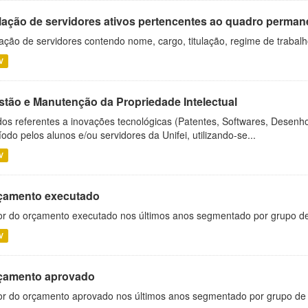
lação de servidores ativos pertencentes ao quadro permane
ação de servidores contendo nome, cargo, titulação, regime de trabal
V
stão e Manutenção da Propriedade Intelectual
os referentes a inovações tecnológicas (Patentes, Softwares, Desenho
íodo pelos alunos e/ou servidores da Unifei, utilizando-se...
V
çamento executado
or do orçamento executado nos últimos anos segmentado por grupo d
V
çamento aprovado
or do orçamento aprovado nos últimos anos segmentado por grupo de