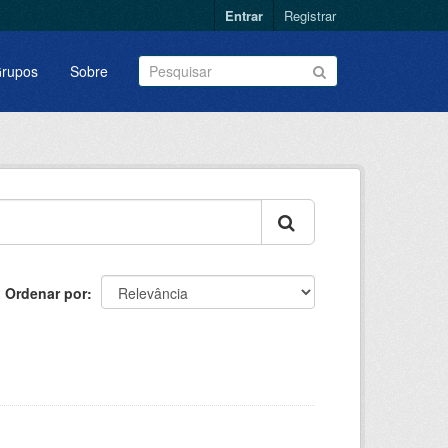
Entrar
Registrar
rupos
Sobre
Ordenar por