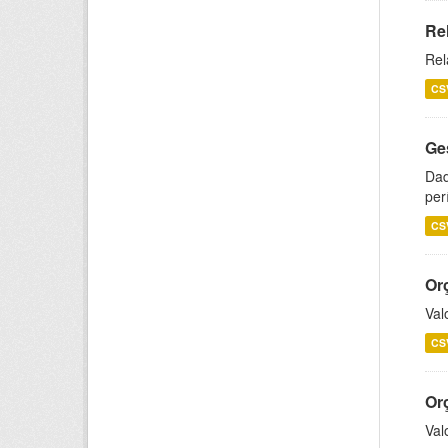
Re
Rel
CS
Ge
Dad
per
CS
Or
Val
CS
Or
Val