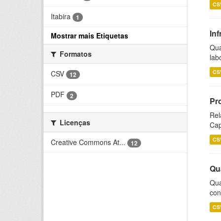
CS
Itabira
1
Inf
Mostrar mais Etiquetas
Qua
Formatos
lab
CS
CSV
12
PDF
2
Pr
Rel
Licenças
Cap
CS
Creative Commons At...
12
Qu
Qua
con
CS