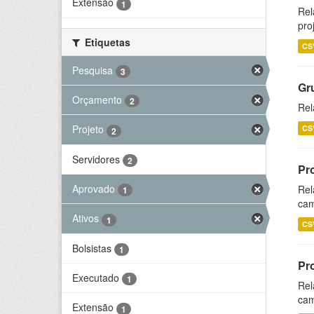
Extensão
1
Rel
pro
Etiquetas
CS
Pesquisa
3
Gr
Orçamento
2
Rel
Projeto
CS
2
Servidores
2
Pr
Aprovado
Rel
1
cam
Ativos
1
CS
Bolsistas
1
Pr
Executado
1
Rel
cam
Extensão
1