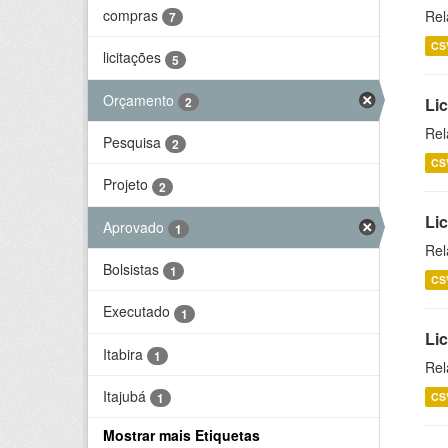
compras
Rel
7
CS
licitações
5
Orçamento
2
Lic
Rel
Pesquisa
2
CS
Projeto
2
Lic
Aprovado
1
Rel
Bolsistas
1
CS
Executado
1
Li
Itabira
1
Rel
Itajubá
CS
1
Mostrar mais Etiquetas