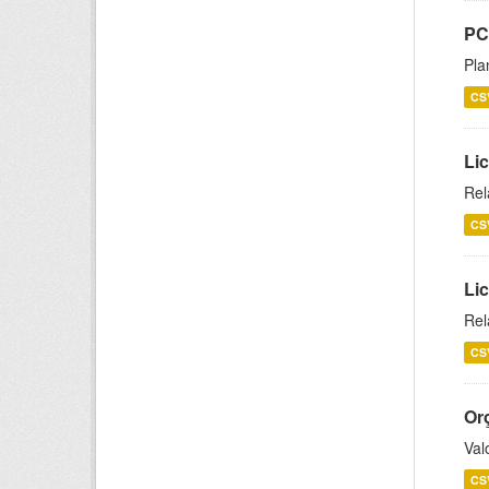
PC
Pla
CS
Lic
Rel
CS
Lic
Rel
CS
Or
Val
CS