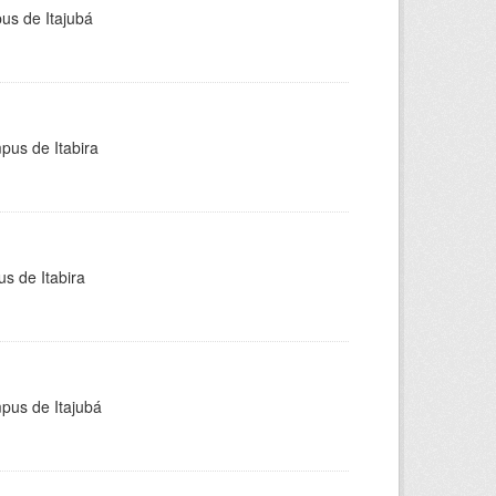
pus de Itajubá
pus de Itabira
s de Itabira
mpus de Itajubá