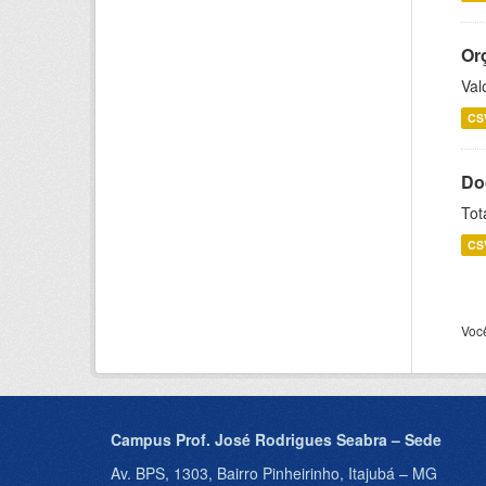
Or
Val
CS
Do
Tot
CS
Voc
Campus Prof. José Rodrigues Seabra – Sede
Av. BPS, 1303, Bairro Pinheirinho, Itajubá – MG