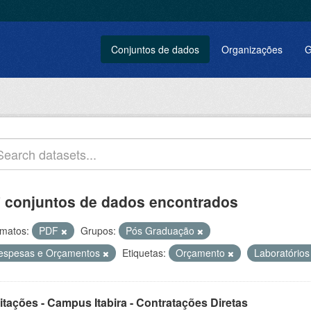
Conjuntos de dados
Organizações
G
 conjuntos de dados encontrados
matos:
PDF
Grupos:
Pós Graduação
espesas e Orçamentos
Etiquetas:
Orçamento
Laboratório
itações - Campus Itabira - Contratações Diretas