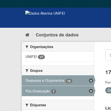
Conjuntos de dados
Organizações
UNIFEI
17
Grupos
17
Despesas e Orçamentos
10
For
D
Pós Graduação
7
Etiquetas
Lic