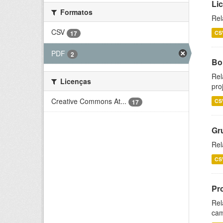
Li
Formatos
Rel
CSV
17
CS
PDF
2
Bol
Rel
Licenças
pro
Creative Commons At...
CS
17
Gr
Rel
CS
Pr
Rel
cam