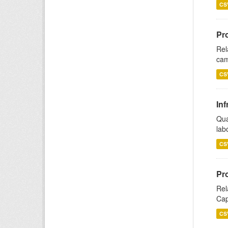
CS
Pr
Rel
cam
CS
Inf
Qua
lab
CS
Pr
Rel
Cap
CS