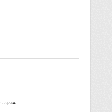
3
2
e despesa.