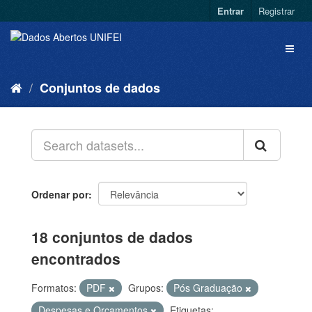
Entrar
Registrar
Conjuntos de dados
Ordenar por
18 conjuntos de dados
encontrados
Formatos:
PDF
Grupos:
Pós Graduação
Despesas e Orçamentos
Etiquetas: