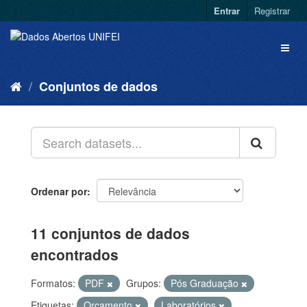
Entrar
Registrar
Conjuntos de dados
Ordenar por
11 conjuntos de dados
encontrados
Formatos:
PDF
Grupos:
Pós Graduação
Etiquetas:
Orçamento
Laboratórios