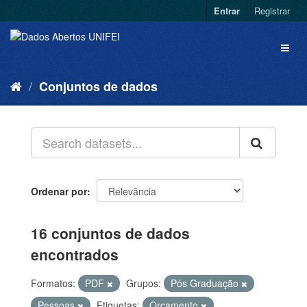
Entrar
Registrar
Conjuntos de dados
Ordenar por
16 conjuntos de dados
encontrados
Formatos:
PDF
Grupos:
Pós Graduação
Pessoas
Etiquetas:
Orçamento