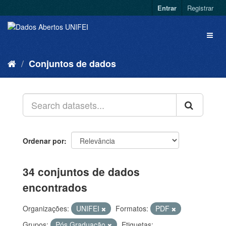
Entrar
Registrar
Conjuntos de dados
Ordenar por
34 conjuntos de dados
encontrados
Organizações:
UNIFEI
Formatos:
PDF
Grupos:
Pós Graduação
Etiquetas: