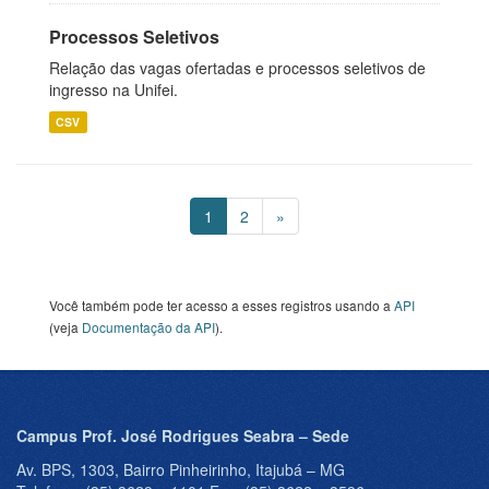
Processos Seletivos
Relação das vagas ofertadas e processos seletivos de
ingresso na Unifei.
CSV
1
2
»
Você também pode ter acesso a esses registros usando a
API
(veja
Documentação da API
).
Campus Prof. José Rodrigues Seabra – Sede
Av. BPS, 1303, Bairro Pinheirinho, Itajubá – MG