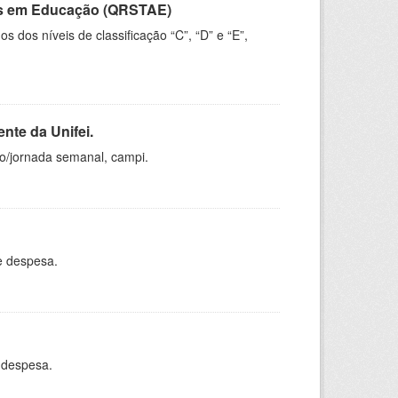
vos em Educação (QRSTAE)
dos níveis de classificação “C”, “D” e “E”,
nte da Unifei.
ho/jornada semanal, campi.
e despesa.
 despesa.