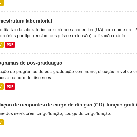
V
raestrutura laboratorial
ntitativo de laboratórios por unidade acadêmica (UA) com nome da U
oratórios por tipo (ensino, pesquisa e extensão), utilização média...
V
PDF
ogramas de pós-graduação
ação de programas de pós-graduação com nome, situação, nível de ens
es e número de discentes.
V
PDF
ação de ocupantes de cargo de direção (CD), função gratifi
e dos servidores, cargo/função, código do cargo/função.
V