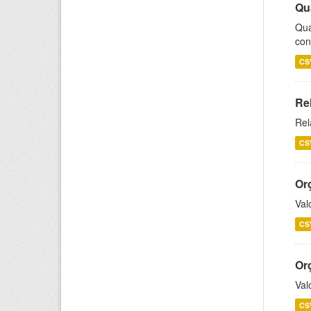
Qu
Qua
con
CS
Re
Rel
CS
Or
Val
CS
Or
Val
CS