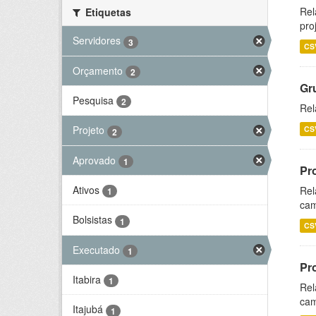
Rel
Etiquetas
pro
Servidores
3
CS
Orçamento
2
Gr
Pesquisa
2
Rel
Projeto
CS
2
Aprovado
1
Pr
Ativos
Rel
1
cam
Bolsistas
1
CS
Executado
1
Pr
Itabira
1
Rel
cam
Itajubá
1