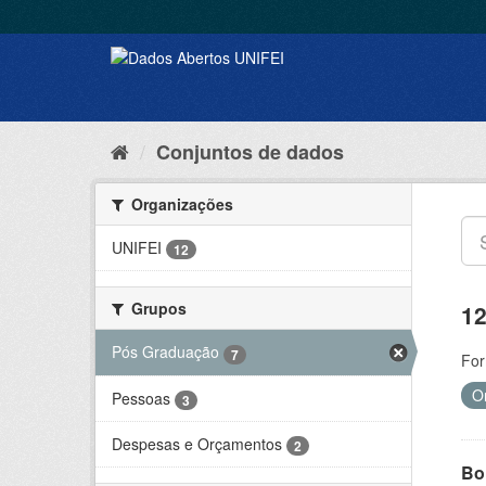
Conjuntos de dados
Organizações
UNIFEI
12
Grupos
12
Pós Graduação
7
For
O
Pessoas
3
Despesas e Orçamentos
2
Bol