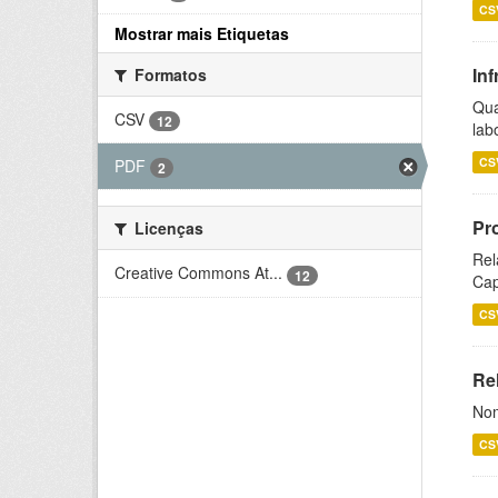
CS
Mostrar mais Etiquetas
Inf
Formatos
Qua
CSV
12
lab
CS
PDF
2
Pr
Licenças
Rel
Creative Commons At...
12
Cap
CS
Rel
Nom
CS