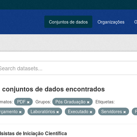
Conjuntos de dados
Organizações
G
 conjuntos de dados encontrados
matos:
PDF
Grupos:
Pós Graduação
Etiquetas:
rçamento
Laboratórios
Executado
Servidores
P
sistas de Iniciação Científica