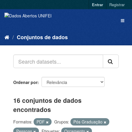
Entrar
Registrar
Conjuntos de dados
Ordenar por
16 conjuntos de dados
encontrados
Formatos:
PDF
Grupos:
Pós Graduação
Pessoas
Etiquetas:
Orçamento