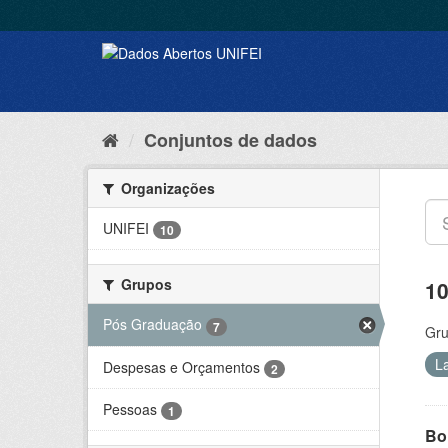
Conjuntos de dados
Organizações
UNIFEI
10
Grupos
10
Pós Graduação
7
Gru
L
Despesas e Orçamentos
2
Pessoas
1
Bol