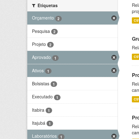
Rel
Etiquetas
pro
Orçamento
2
CS
Pesquisa
2
Gr
Projeto
2
Rel
Aprovado
CS
1
Ativos
1
Pr
Bolsistas
Rel
1
cam
Executado
1
CS
Itabira
1
Pr
Itajubá
1
Rel
cam
Laboratórios
1