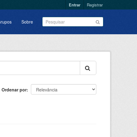
Entrar
Registrar
rupos
Sobre
Ordenar por