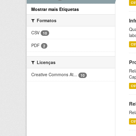
CS
Mostrar mais Etiquetas
Inf
Formatos
Qua
CSV
10
lab
CS
PDF
2
Pr
Licenças
Rel
Creative Commons At...
10
Cap
CS
Re
Rel
CS