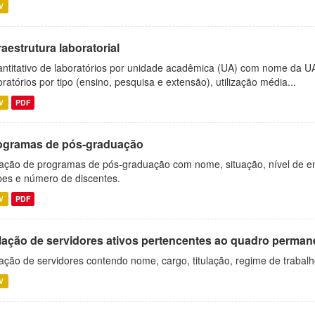
V
raestrutura laboratorial
ntitativo de laboratórios por unidade acadêmica (UA) com nome da U
oratórios por tipo (ensino, pesquisa e extensão), utilização média...
V
PDF
ogramas de pós-graduação
ação de programas de pós-graduação com nome, situação, nível de ens
es e número de discentes.
V
PDF
lação de servidores ativos pertencentes ao quadro permane
ação de servidores contendo nome, cargo, titulação, regime de trabal
V