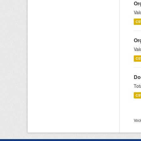
Or
Val
CS
Or
Val
CS
Do
Tot
CS
Voc