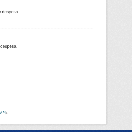
e despesa.
 despesa.
API
).