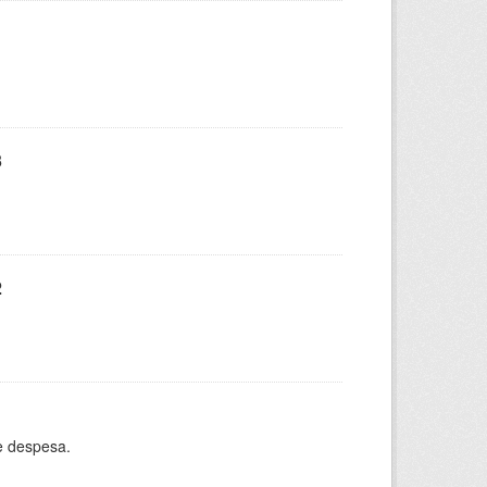
3
2
e despesa.