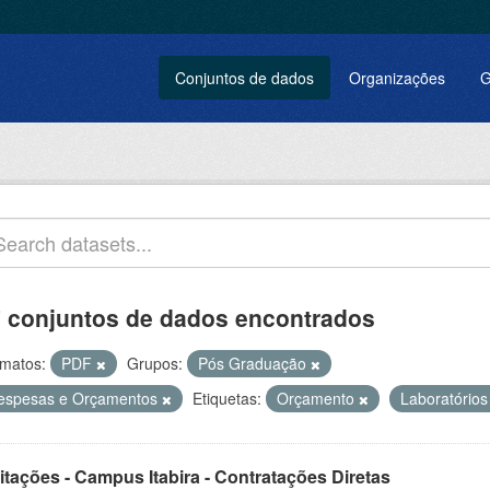
Conjuntos de dados
Organizações
G
 conjuntos de dados encontrados
matos:
PDF
Grupos:
Pós Graduação
espesas e Orçamentos
Etiquetas:
Orçamento
Laboratório
itações - Campus Itabira - Contratações Diretas