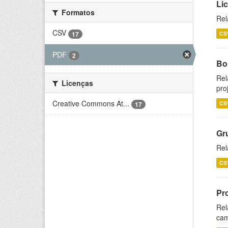
Li
Formatos
Rel
CSV
17
CS
PDF
2
Bol
Rel
Licenças
pro
Creative Commons At...
CS
17
Gr
Rel
CS
Pr
Rel
cam