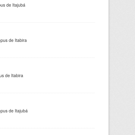
pus de Itajubá
pus de Itabira
s de Itabira
mpus de Itajubá