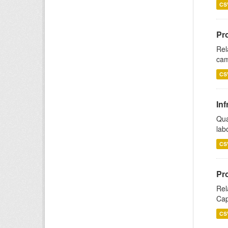
CS
Pr
Rel
cam
CS
Inf
Qua
lab
CS
Pr
Rel
Cap
CS