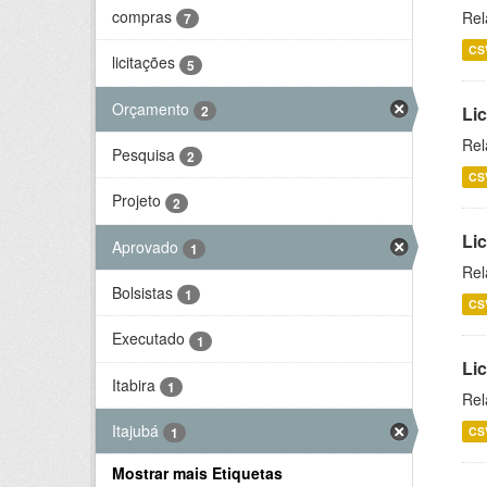
compras
Rel
7
CS
licitações
5
Orçamento
2
Lic
Rel
Pesquisa
2
CS
Projeto
2
Lic
Aprovado
1
Rel
Bolsistas
1
CS
Executado
1
Li
Itabira
1
Rel
Itajubá
CS
1
Mostrar mais Etiquetas