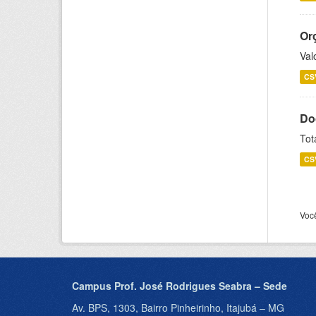
Or
Val
CS
Do
Tot
CS
Voc
Campus Prof. José Rodrigues Seabra – Sede
Av. BPS, 1303, Bairro Pinheirinho, Itajubá – MG