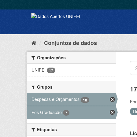
Conjuntos de dados
Organizações
UNIFEI
17
Grupos
17
Despesas e Orçamentos
10
For
D
Pós Graduação
7
Etiquetas
Lic