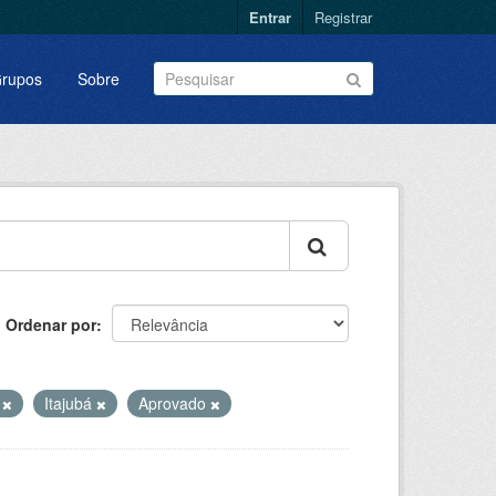
Entrar
Registrar
rupos
Sobre
Ordenar por
s
Itajubá
Aprovado