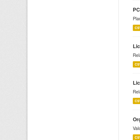
PC
Pla
CS
Lic
Rel
CS
Lic
Rel
CS
Or
Val
CS