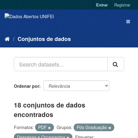
Entrar
Registrar
Conjuntos de dados
Ordenar por
18 conjuntos de dados
encontrados
Formatos:
PDF
Grupos:
Pós Graduação
Despesas e Orçamentos
Etiquetas: