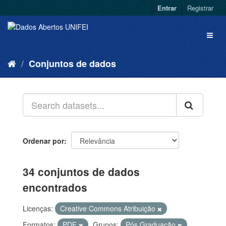
Entrar
Registrar
Conjuntos de dados
Ordenar por
34 conjuntos de dados
encontrados
Licenças:
Creative Commons Atribuição
Formatos:
PDF
Grupos:
Pós Graduação