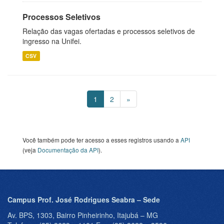
Processos Seletivos
Relação das vagas ofertadas e processos seletivos de
ingresso na Unifei.
CSV
1
2
»
Você também pode ter acesso a esses registros usando a
API
(veja
Documentação da API
).
Campus Prof. José Rodrigues Seabra – Sede
Av. BPS, 1303, Bairro Pinheirinho, Itajubá – MG