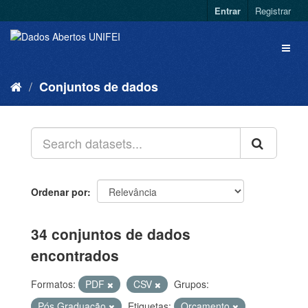
Entrar
Registrar
Conjuntos de dados
Ordenar por
34 conjuntos de dados
encontrados
Formatos:
PDF
CSV
Grupos:
Pós Graduação
Etiquetas:
Orçamento