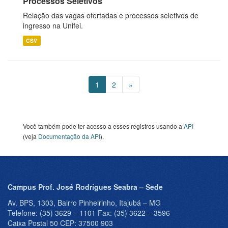
Processos Seletivos
Relação das vagas ofertadas e processos seletivos de
ingresso na Unifei.
CSV
1
2
»
Você também pode ter acesso a esses registros usando a
API
(veja
Documentação da API
).
Campus Prof. José Rodrigues Seabra – Sede
Av. BPS, 1303, Bairro Pinheirinho, Itajubá – MG
Telefone: (35) 3629 – 1101 Fax: (35) 3622 – 3596
Caixa Postal 50 CEP: 37500 903