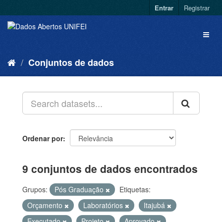
Entrar
Registrar
Conjuntos de dados
Ordenar por
9 conjuntos de dados encontrados
Grupos:
Pós Graduação
Etiquetas:
Orçamento
Laboratórios
Itajubá
Executado
Projeto
Aprovado