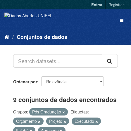
Entrar
Registrar
Conjuntos de dados
Ordenar por
9 conjuntos de dados encontrados
Grupos:
Pós Graduação
Etiquetas:
Orçamento
Projeto
Executado
Itajubá
Aprovado