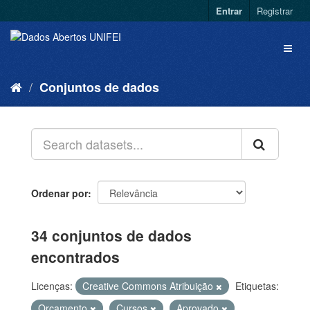
Entrar
Registrar
Conjuntos de dados
Ordenar por
34 conjuntos de dados
encontrados
Licenças:
Creative Commons Atribuição
Etiquetas:
Orçamento
Cursos
Aprovado