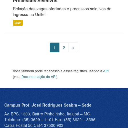
Processos Seletivos
Relação das vagas ofertadas e processos seletivos de
ingresso na Unifei.
CSV
1
2
»
Você também pode ter acesso a esses registros usando a
API
(veja
Documentação da API
).
Campus Prof. José Rodrigues Seabra – Sede
Av. BPS, 1303, Bairro Pinheirinho, Itajubá – MG
Telefone: (35) 3629 – 1101 Fax: (35) 3622 – 3596
Caixa Postal 50 CEP: 37500 903