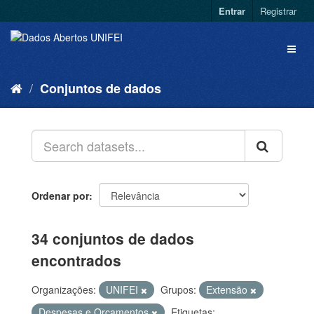
Entrar
Registrar
Conjuntos de dados
Ordenar por
34 conjuntos de dados
encontrados
Organizações:
UNIFEI
Grupos:
Extensão
Despesas e Orçamentos
Etiquetas: