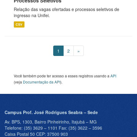
Processos Seletivos
Relação das vagas ofertadas e processos seletivos de
ingresso na Unifei.
CSV
1
2
»
Você também pode ter acesso a esses registros usando a
API
(veja
Documentação da API
).
Campus Prof. José Rodrigues Seabra – Sede
Av. BPS, 1303, Bairro Pinheirinho, Itajubá – MG
Telefone: (35) 3629 – 1101 Fax: (35) 3622 – 3596
Caixa Postal 50 CEP: 37500 903