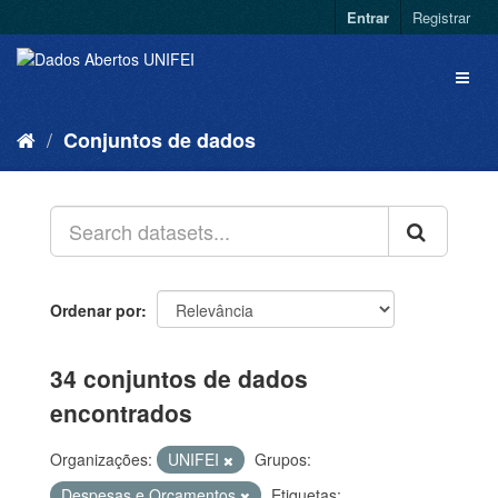
Entrar
Registrar
Conjuntos de dados
Ordenar por
34 conjuntos de dados
encontrados
Organizações:
UNIFEI
Grupos:
Despesas e Orçamentos
Etiquetas: