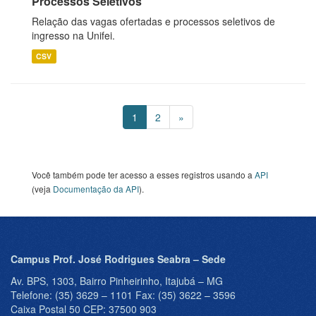
Processos Seletivos
Relação das vagas ofertadas e processos seletivos de
ingresso na Unifei.
CSV
1
2
»
Você também pode ter acesso a esses registros usando a
API
(veja
Documentação da API
).
Campus Prof. José Rodrigues Seabra – Sede
Av. BPS, 1303, Bairro Pinheirinho, Itajubá – MG
Telefone: (35) 3629 – 1101 Fax: (35) 3622 – 3596
Caixa Postal 50 CEP: 37500 903