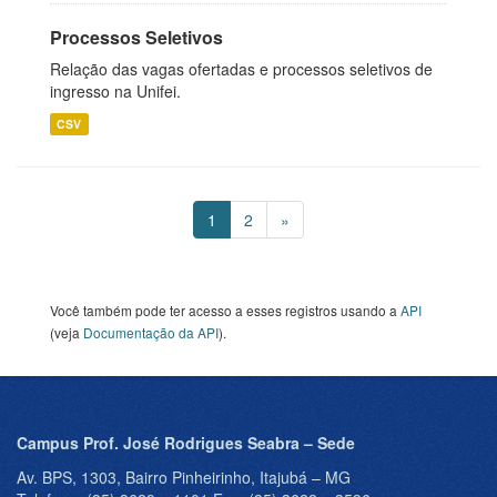
Processos Seletivos
Relação das vagas ofertadas e processos seletivos de
ingresso na Unifei.
CSV
1
2
»
Você também pode ter acesso a esses registros usando a
API
(veja
Documentação da API
).
Campus Prof. José Rodrigues Seabra – Sede
Av. BPS, 1303, Bairro Pinheirinho, Itajubá – MG