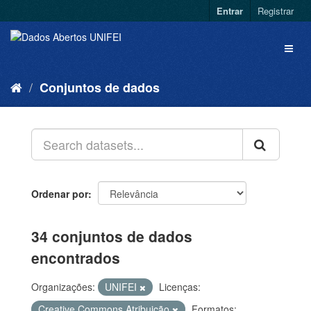
Entrar
Registrar
Conjuntos de dados
Ordenar por
34 conjuntos de dados
encontrados
Organizações:
UNIFEI
Licenças:
Creative Commons Atribuição
Formatos: