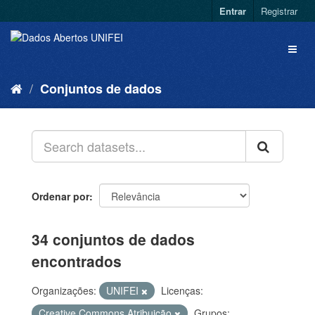
Entrar
Registrar
Conjuntos de dados
Ordenar por
34 conjuntos de dados
encontrados
Organizações:
UNIFEI
Licenças:
Creative Commons Atribuição
Grupos: