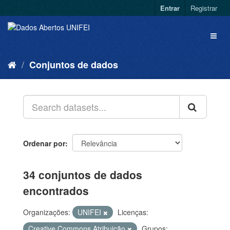
Entrar
Registrar
Conjuntos de dados
Ordenar por
34 conjuntos de dados
encontrados
Organizações:
UNIFEI
Licenças:
Creative Commons Atribuição
Grupos: