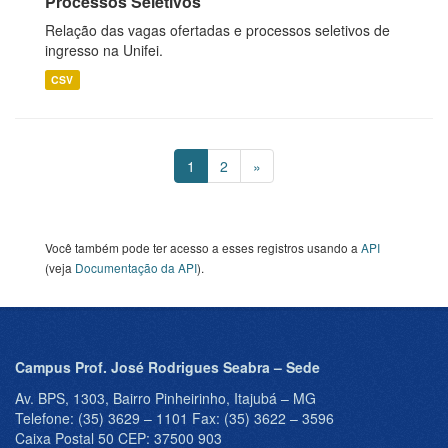
Processos Seletivos
Relação das vagas ofertadas e processos seletivos de
ingresso na Unifei.
CSV
1
2
»
Você também pode ter acesso a esses registros usando a
API
(veja
Documentação da API
).
Campus Prof. José Rodrigues Seabra – Sede
Av. BPS, 1303, Bairro Pinheirinho, Itajubá – MG
Telefone: (35) 3629 – 1101 Fax: (35) 3622 – 3596
Caixa Postal 50 CEP: 37500 903