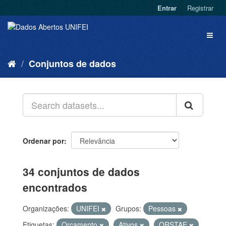
Entrar
Registrar
Conjuntos de dados
Ordenar por
34 conjuntos de dados
encontrados
Organizações:
UNIFEI
Grupos:
Pessoas
Etiquetas:
Orçamento
Ativos
QRSTAE