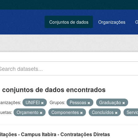
Conjuntos de dados
Organizações
G
 conjuntos de dados encontrados
anizações:
UNIFEI
Grupos:
Pessoas
Graduação
quetas:
Orçamento
Componentes
Concluídos
Servi
itações - Campus Itabira - Contratações Diretas