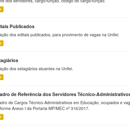
e dos servidores, cargo/função, código do cargo/função.
V
itais Publicados
ação dos editais publicados, para provimento de vagas na Unifei.
V
tagiários
ação dos estagiários atuantes na Unifei.
V
adro de Referência dos Servidores Técnico-Administrati
dro de Cargos Técnico-Administrativos em Educação, ocupados e vagos 
forme Anexo I da Portaria MP/MEC nº 316/2017.
V