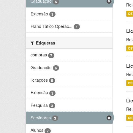
Graduação
6
Rel
Extensão
CS
3
Plano Tático Operac...
1
Lic
Rel
Etiquetas
CS
compras
7
Lic
Graduação
6
Rel
licitações
5
CS
Extensão
3
Li
Pesquisa
3
Rel
Servidores
CS
3
Alunos
2