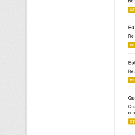
Nom
CS
Ed
Rel
CS
Es
Rel
CS
Qu
Qua
con
CS