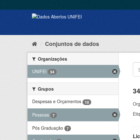
Conjuntos de dados
Organizações
UNIFEI
34
Grupos
34
Despesas e Orçamentos
10
Org
Eti
Pessoas
7
Pós Graduação
7
Lic