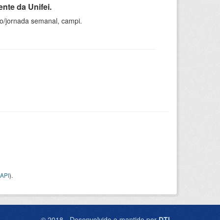
nte da Unifei.
ho/jornada semanal, campi.
API
).
© 2018 - Desenvolvido e mantido por
DTI