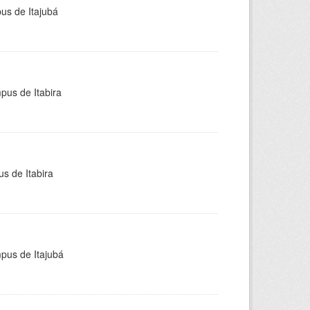
pus de Itajubá
pus de Itabira
s de Itabira
mpus de Itajubá