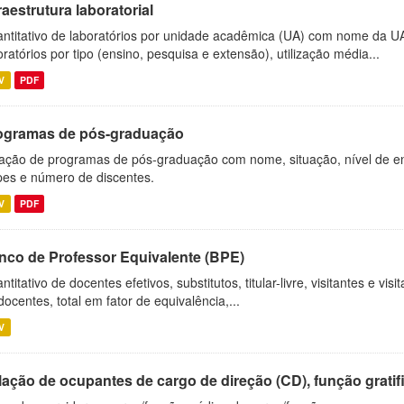
raestrutura laboratorial
ntitativo de laboratórios por unidade acadêmica (UA) com nome da U
oratórios por tipo (ensino, pesquisa e extensão), utilização média...
V
PDF
ogramas de pós-graduação
ação de programas de pós-graduação com nome, situação, nível de ens
es e número de discentes.
V
PDF
nco de Professor Equivalente (BPE)
ntitativo de docentes efetivos, substitutos, titular-livre, visitantes e vi
docentes, total em fator de equivalência,...
V
ação de ocupantes de cargo de direção (CD), função gratifi