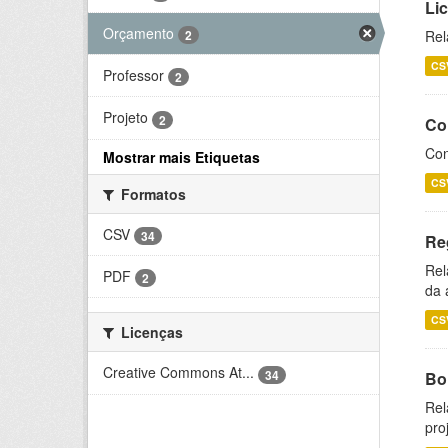
Li
Orçamento
2
Rel
CS
Professor
2
Projeto
2
Co
Con
Mostrar mais Etiquetas
CS
Formatos
CSV
34
Re
Rel
PDF
2
da 
CS
Licenças
Creative Commons At...
34
Bol
Rel
pro