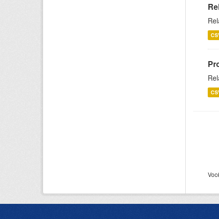
Re
Rel
CS
Pr
Rel
CS
Voc