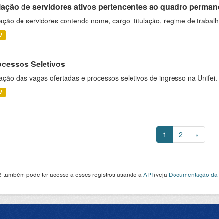
lação de servidores ativos pertencentes ao quadro permane
ação de servidores contendo nome, cargo, titulação, regime de trabal
V
ocessos Seletivos
ação das vagas ofertadas e processos seletivos de ingresso na Unifei.
V
1
2
»
ê também pode ter acesso a esses registros usando a
API
(veja
Documentação da 