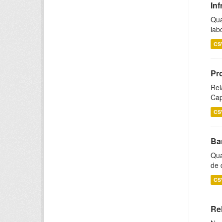
Inf
Qua
lab
CS
Pr
Rel
Cap
CS
Ba
Qua
de 
CS
Rel