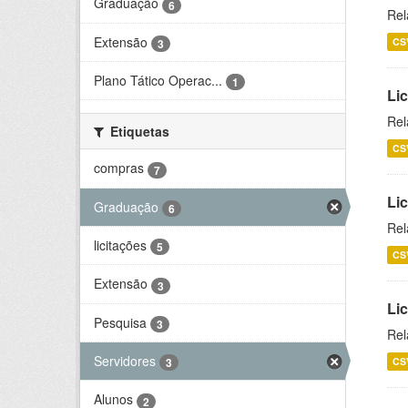
Graduação
6
Rel
Extensão
CS
3
Plano Tático Operac...
1
Lic
Rel
Etiquetas
CS
compras
7
Lic
Graduação
6
Rel
licitações
5
CS
Extensão
3
Li
Pesquisa
3
Rel
Servidores
CS
3
Alunos
2