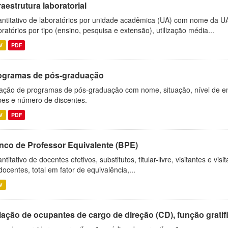
raestrutura laboratorial
ntitativo de laboratórios por unidade acadêmica (UA) com nome da U
oratórios por tipo (ensino, pesquisa e extensão), utilização média...
V
PDF
ogramas de pós-graduação
ação de programas de pós-graduação com nome, situação, nível de ens
es e número de discentes.
V
PDF
nco de Professor Equivalente (BPE)
ntitativo de docentes efetivos, substitutos, titular-livre, visitantes e vi
docentes, total em fator de equivalência,...
V
ação de ocupantes de cargo de direção (CD), função gratifi