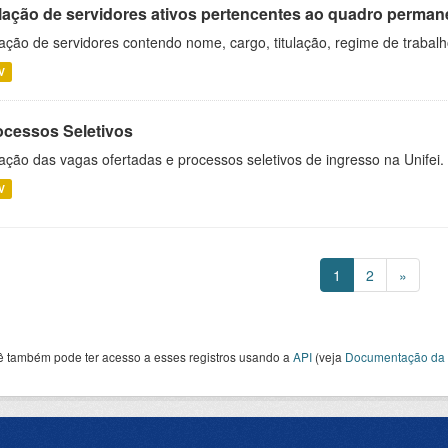
lação de servidores ativos pertencentes ao quadro permane
ação de servidores contendo nome, cargo, titulação, regime de trabal
V
ocessos Seletivos
ação das vagas ofertadas e processos seletivos de ingresso na Unifei.
V
1
2
»
ê também pode ter acesso a esses registros usando a
API
(veja
Documentação da 