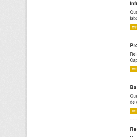
Inf
Qua
lab
CS
Pr
Rel
Cap
CS
Ba
Qua
de 
CS
Rel