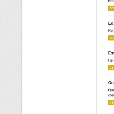
Nom
CS
Ed
Rel
CS
Es
Rel
CS
Qu
Qua
con
CS