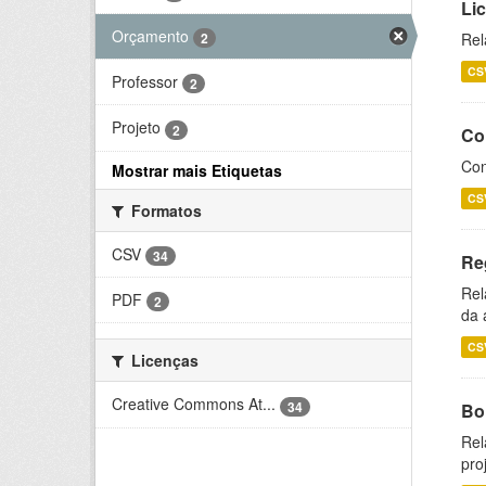
Li
Orçamento
2
Rel
CS
Professor
2
Projeto
2
Co
Con
Mostrar mais Etiquetas
CS
Formatos
CSV
34
Re
Rel
PDF
2
da 
CS
Licenças
Creative Commons At...
34
Bol
Rel
pro