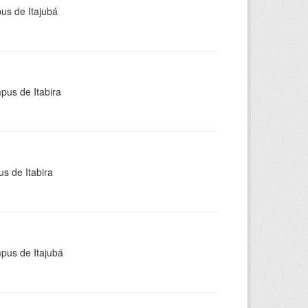
pus de Itajubá
pus de Itabira
s de Itabira
mpus de Itajubá