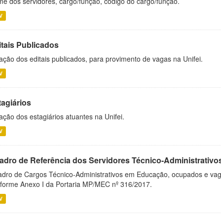
e dos servidores, cargo/função, código do cargo/função.
V
itais Publicados
ação dos editais publicados, para provimento de vagas na Unifei.
V
tagiários
ação dos estagiários atuantes na Unifei.
V
adro de Referência dos Servidores Técnico-Administrati
dro de Cargos Técnico-Administrativos em Educação, ocupados e vagos 
forme Anexo I da Portaria MP/MEC nº 316/2017.
V