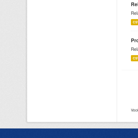
Re
Rel
CS
Pr
Rel
CS
Voc