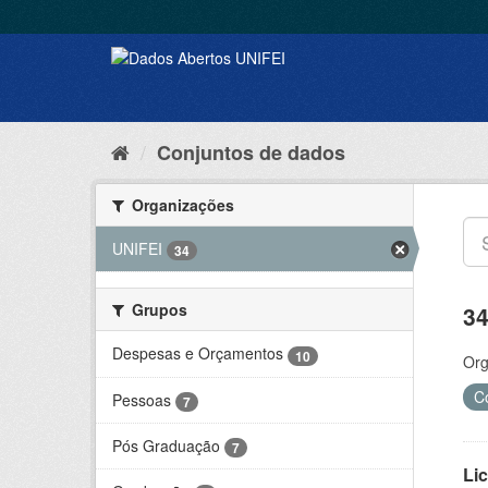
Conjuntos de dados
Organizações
UNIFEI
34
Grupos
34
Despesas e Orçamentos
10
Org
C
Pessoas
7
Pós Graduação
7
Lic