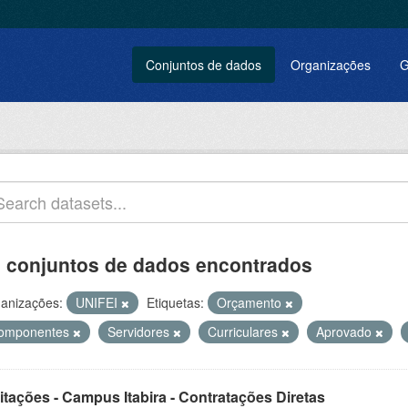
Conjuntos de dados
Organizações
G
 conjuntos de dados encontrados
anizações:
UNIFEI
Etiquetas:
Orçamento
omponentes
Servidores
Curriculares
Aprovado
itações - Campus Itabira - Contratações Diretas