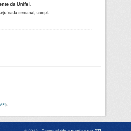
nte da Unifei.
ho/jornada semanal, campi.
API
).
© 2018 - Desenvolvido e mantido por
DTI