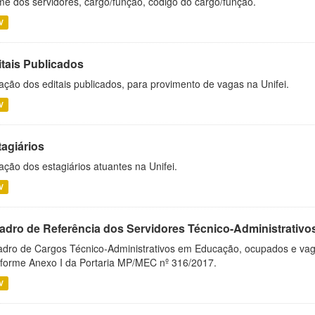
e dos servidores, cargo/função, código do cargo/função.
V
itais Publicados
ação dos editais publicados, para provimento de vagas na Unifei.
V
tagiários
ação dos estagiários atuantes na Unifei.
V
adro de Referência dos Servidores Técnico-Administrati
dro de Cargos Técnico-Administrativos em Educação, ocupados e vagos 
forme Anexo I da Portaria MP/MEC nº 316/2017.
V