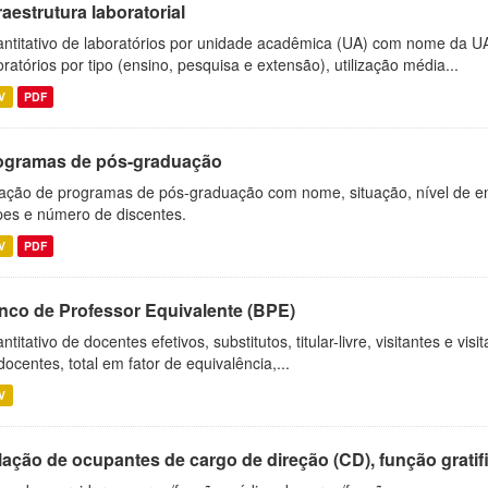
raestrutura laboratorial
ntitativo de laboratórios por unidade acadêmica (UA) com nome da U
oratórios por tipo (ensino, pesquisa e extensão), utilização média...
V
PDF
ogramas de pós-graduação
ação de programas de pós-graduação com nome, situação, nível de ens
es e número de discentes.
V
PDF
nco de Professor Equivalente (BPE)
ntitativo de docentes efetivos, substitutos, titular-livre, visitantes e vi
docentes, total em fator de equivalência,...
V
ação de ocupantes de cargo de direção (CD), função gratifi