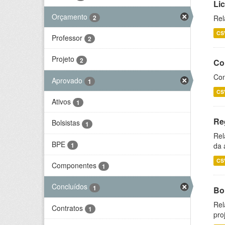
Li
Orçamento
2
Rel
CS
Professor
2
Projeto
2
Co
Con
Aprovado
1
CS
Ativos
1
Re
Bolsistas
1
Rel
BPE
1
da 
CS
Componentes
1
Concluídos
1
Bol
Rel
Contratos
1
pro