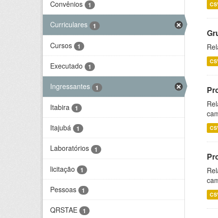
Convênios
CS
1
Curriculares
1
Gr
Cursos
1
Rel
CS
Executado
1
Ingressantes
1
Pr
Rel
Itabira
1
cam
Itajubá
CS
1
Laboratórios
1
Pr
licitação
1
Rel
cam
Pessoas
1
CS
QRSTAE
1