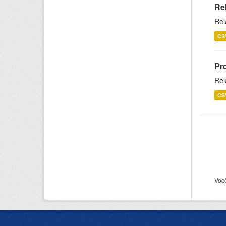
Re
Rel
CS
Pr
Rel
CS
Voc