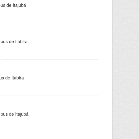
pus de Itajubá
pus de Itabira
s de Itabira
mpus de Itajubá