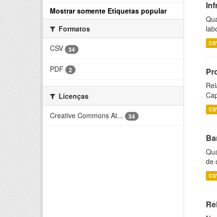
Inf
Mostrar somente Etiquetas popular
Qua
lab
Formatos
CS
CSV
34
PDF
2
Pr
Rel
Cap
Licenças
CS
Creative Commons At...
34
Ba
Qua
de 
CS
Rel