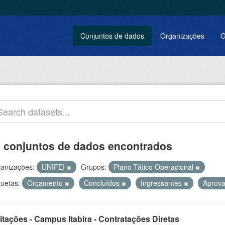
Conjuntos de dados
Organizações
G
 conjuntos de dados encontrados
anizações:
UNIFEI
Grupos:
Plano Tático Operacional
quetas:
Orçamento
Concluídos
Ingressantes
Aprov
itações - Campus Itabira - Contratações Diretas