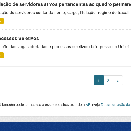
lação de servidores ativos pertencentes ao quadro permane
ação de servidores contendo nome, cargo, titulação, regime de trabal
V
ocessos Seletivos
ação das vagas ofertadas e processos seletivos de ingresso na Unifei.
V
1
2
»
ê também pode ter acesso a esses registros usando a
API
(veja
Documentação da 