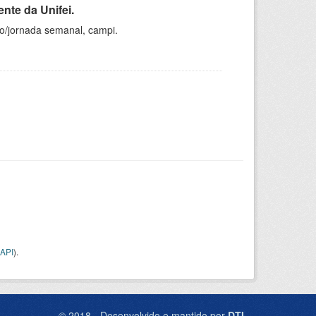
nte da Unifei.
ho/jornada semanal, campi.
API
).
© 2018 - Desenvolvido e mantido por
DTI