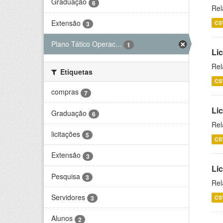
Graduação
6
Rel
Extensão
CS
3
Plano Tático Operac...
1
Lic
Rel
Etiquetas
CS
compras
7
Lic
Graduação
6
Rel
licitações
5
CS
Extensão
3
Li
Pesquisa
3
Rel
Servidores
CS
3
Alunos
2