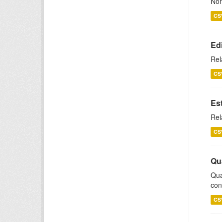
Nom
CS
Ed
Rel
CS
Es
Rel
CS
Qu
Qua
con
CS