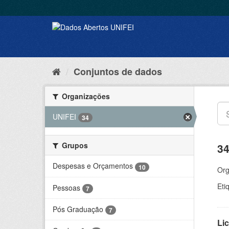
Conjuntos de dados
Organizações
UNIFEI
34
Grupos
34
Despesas e Orçamentos
10
Org
Eti
Pessoas
7
Pós Graduação
7
Lic