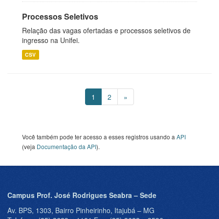
Processos Seletivos
Relação das vagas ofertadas e processos seletivos de
ingresso na Unifei.
CSV
1
2
»
Você também pode ter acesso a esses registros usando a
API
(veja
Documentação da API
).
Campus Prof. José Rodrigues Seabra – Sede
Av. BPS, 1303, Bairro Pinheirinho, Itajubá – MG